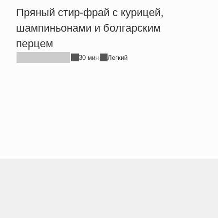
Пряный стир-фрай с курицей,
Тепл
шампиньонами и болгарским
брын
перцем
30 мин
Легкий