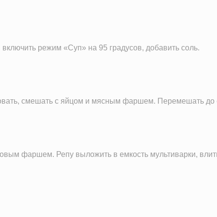
2.6 г
135.8 мг
201.7 г
, включить режим «Суп» на 95 градусов, добавить соль.
616.8 мг
41.2 мг
228.8 мг
1.6 мг
ковать, смешать с яйцом и мясным фаршем. Перемешать до
614.6 мг
36.6 мкг
23.9 мг
отовым фаршем. Репу выложить в емкость мультиварки, влить
273.3 IU
0.3 IU
0.4 мг
12.9 г