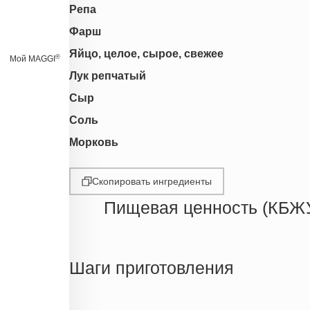
Репа
Фарш
Яйцо, целое, сырое, свежее
®
Мой MAGGI
Лук репчатый
Сыр
Соль
Морковь
Скопировать ингредиенты
Пищевая ценность (КБЖ
Энергетическая ценность
Жиры
Шаги приготовления
Белки
Углеводы