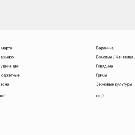
 марта
Баранина
Барбекю
Бобовые / Чечевица 
Будние дни
Говядина
Бюджетные
Грибы
Весна
Зерновые культуры
Выходные дни
Картофель
ещё
ещё
отовим с детьми
Курица
День игры
Макароны / Лапша
День матери
Молочная / Кремова
ень отца
Морепродукты