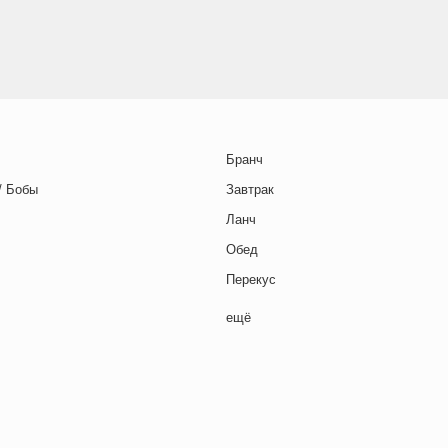
Бранч
/ Бобы
Завтрак
Ланч
Обед
Перекус
Полдник
ещё
Семейная кухня
Снеки
я основа
Ужин