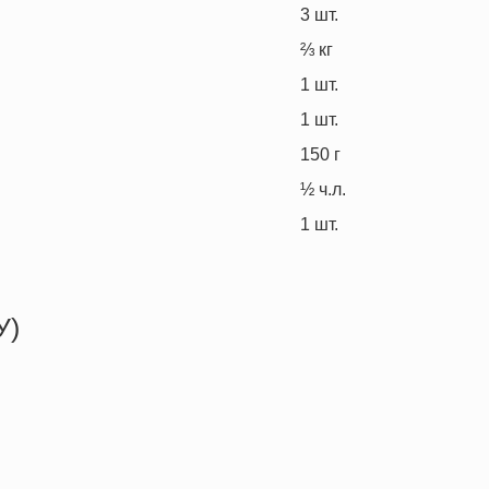
3
шт.
⅔
кг
1
шт.
1
шт.
150
г
½
ч.л.
1
шт.
У)
413.1 кКал
29.8 г
25.3 г
10.4 г