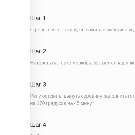
Пищевые волокна
Холестерин
Шаг 1
Вода
С репы снять кожицу, выложить в мультиварку
Натрий
Магний
Шаг 2
Кальций
Железо
Натереть на терке морковь, лук мелко нашин
Калий
Фолиевая кислота
Шаг 3
Витамин С
Репу остудить, вынуть середину, заполнить г
Витамин А
на 170 градусов на 45 минут.
Витамин Д
Витамин Е
Шаг 4
Насыщенные жиры