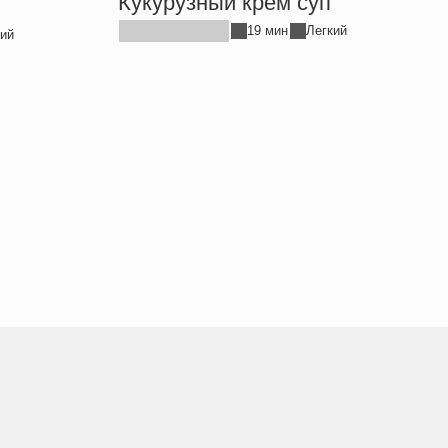
Кукурузный крем суп
19 мин
Легкий
ий