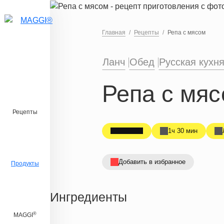
Перейти к основному содержанию
Главная
Рецепты
Репа с мясом
Ланч
Обед
Русская кухн
Репа с мя
Рецепты
1ч 30 мин
Добавить в избранное
Продукты
Ингредиенты
®
MAGGI