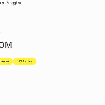
я
сом
Легкий
413.1 кКал