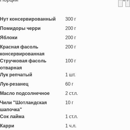
Нут консервированный
300
г
Помидоры черри
200
г
Яблоки
200
г
Красная фасоль
200
г
консервированная
Стручковая фасоль
100
г
отварная
Лук репчатый
1
шт.
Лук-резанец
60
г
Масло подсолнечное
2
ст.л.
Чили "Шотландская
10
г
шапочка"
Сок лайма
1
ст.л.
Карри
1
ч.л.