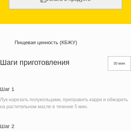
Пищевая ценность (КБЖУ)
Энергетическая ценность
176.2 кКал
Жиры
7.9 г
Шаги приготовления
30 мин
Белки
6.5 г
Углеводы
23.8 г
Шаг 1
Информация для одной порции
Лук нарезать полукольцами, приправить карри и обжарить
на растительном масле в течение 5 мин.
Шаг 2