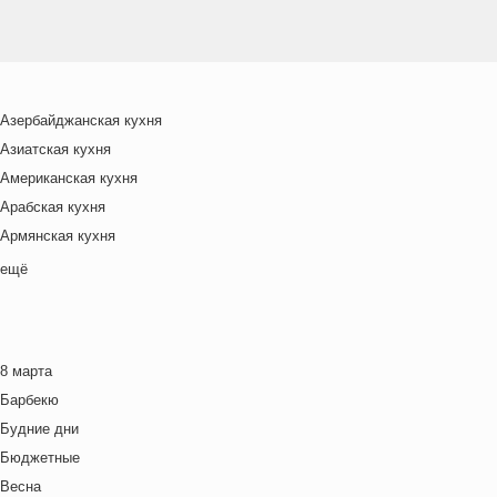
Азербайджанская кухня
Азиатская кухня
Американская кухня
Арабская кухня
Армянская кухня
Белорусская
ещё
Ближневосточная
Болгарская кухня
Британская кухня
8 марта
Венгерская кухня
Барбекю
Греческая кухня
Будние дни
Грузинская кухня
Бюджетные
Еврейская кухня
Весна
Европейская кухня