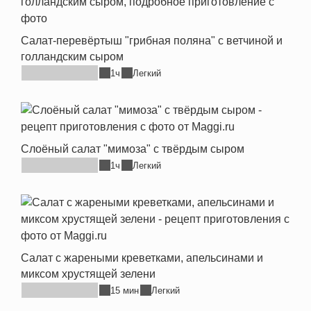
Салат-перевёртыш "грибная поляна" с ветчиной и
голландским сыром
1ч
Легкий
Слоёный салат "мимоза" с твёрдым сыром
1ч
Легкий
Салат с жареными креветками, апельсинами и
миксом хрустящей зелени
15 мин
Легкий