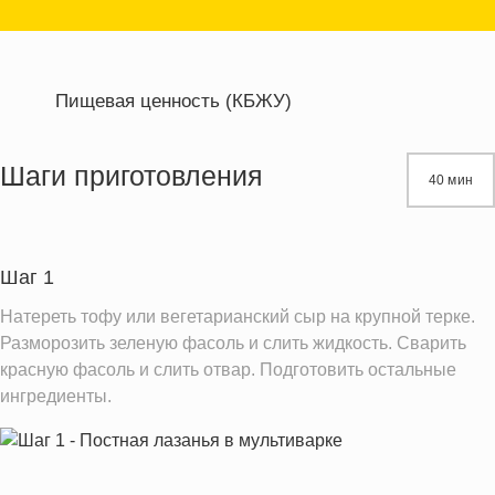
Пищевая ценность (КБЖУ)
Энергетическая ценность
378.8 кКал
Жиры
10.2 г
Шаги приготовления
40 мин
Белки
18.7 г
Углеводы
55.6 г
Шаг 1
Информация для одной порции
Натереть тофу или вегетарианский сыр на крупной терке.
Разморозить зеленую фасоль и слить жидкость. Сварить
красную фасоль и слить отвар. Подготовить остальные
ингредиенты.