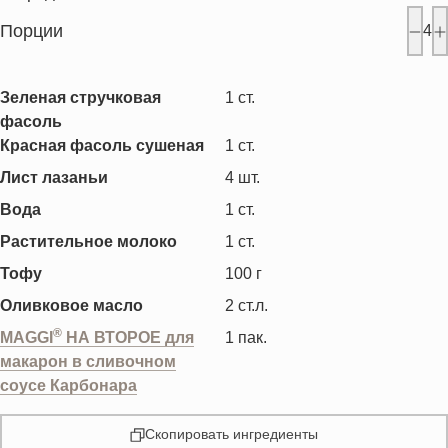
Порции
4
Зеленая стручковая
1
ст.
фасоль
Красная фасоль сушеная
1
ст.
Лист лазаньи
4
шт.
Вода
1
ст.
Растительное молоко
1
ст.
Тофу
100
г
Оливковое масло
2
ст.л.
®
MAGGI
НА ВТОРОЕ для
1
пак.
макарон в сливочном
соусе Карбонара
Скопировать ингредиенты