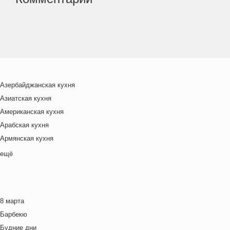
Азербайджанская кухня
Азиатская кухня
Американская кухня
Арабская кухня
Армянская кухня
Белорусская
ещё
Ближневосточная
Болгарская кухня
Британская кухня
8 марта
Венгерская кухня
Барбекю
Греческая кухня
Будние дни