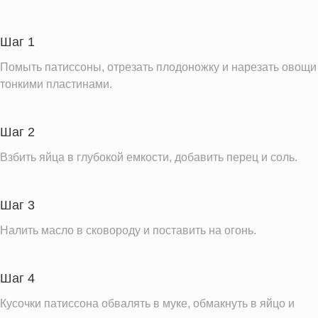
Углеводы
54.4 г
Пищевые волокна
10.5 г
Шаг 1
Натрий
60.8 мг
Помыть патиссоны, отрезать плодоножку и нарезать овощи
Кальций
103.4 мг
тонкими пластинами.
Железо
4.3 мг
Калий
843.2 мг
Шаг 2
Насыщенные жиры
2.7 г
Взбить яйца в глубокой емкости, добавить перец и соль.
Информация для одной порции
Шаг 3
Налить масло в сковороду и поставить на огонь.
Шаг 4
Кусочки патиссона обвалять в муке, обмакнуть в яйцо и