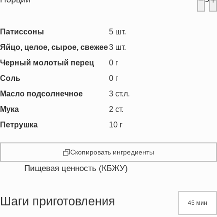
Патиссоны
5
шт.
Яйцо, целое, сырое, свежее
3
шт.
Черный молотый перец
0
г
Соль
0
г
Масло подсолнечное
3
ст.л.
Мука
2
ст.
Петрушка
10
г
Скопировать ингредиенты
Пищевая ценность (КБЖУ)
Энергетическая ценность
418.3 кКал
Жиры
16.1 г
Шаги приготовления
45 мин
Белки
17.0 г