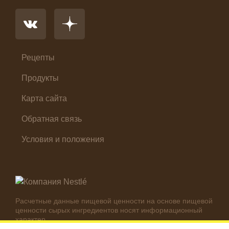
Основное блюдо
Первые блюда
Салат
Суп
Холодные закуски
Рецепты
Продукты
Карта сайта
Обратная связь
Условия и положения
Расчетные данные пищевой ценности на основе пищевой
ценности сырых ингредиентов носят информационный
характер.
Реальные цифры могут отличаться в зависимости от