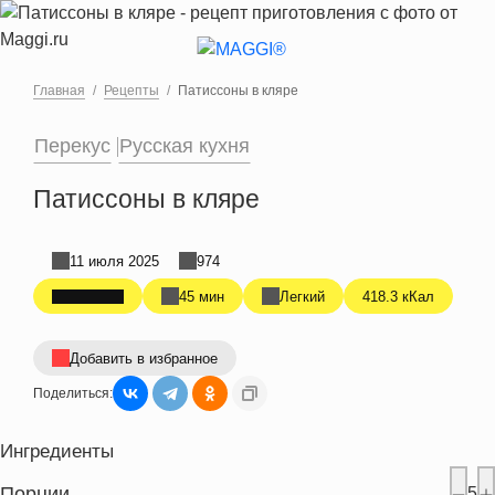
Перейти к основному содержанию
Главная
Рецепты
Патиссоны в кляре
Перекус
Русская кухня
Патиссоны в кляре
11 июля 2025
974
45 мин
Легкий
418.3 кКал
Добавить в избранное
Поделиться:
Ингредиенты
Порции
5