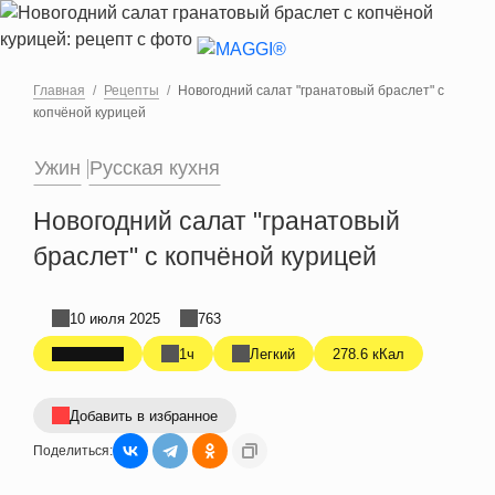
Перейти к основному содержанию
Главная
Рецепты
Новогодний салат "гранатовый браслет" с
копчёной курицей
Ужин
Русская кухня
Новогодний салат "гранатовый
браслет" с копчёной курицей
10 июля 2025
763
1ч
Легкий
278.6 кКал
Добавить в избранное
Поделиться: