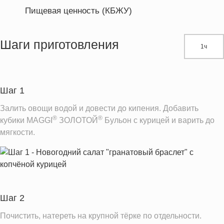
Пищевая ценность (КБЖУ)
Энергетическая ценность
278.6 кКал
Жиры
8.9 г
Шаги приготовления
1ч
Белки
14.4 г
Углеводы
38.7 г
Шаг 1
Информация для одной порции
Залить овощи водой и довести до кипения. Добавить
®
®
кубики MAGGI
ЗОЛОТОЙ
Бульон с курицей и варить до
мягкости.
Шаг 2
Почистить, натереть на крупной тёрке по отдельности.