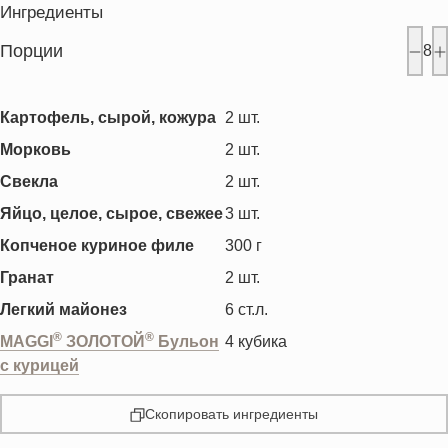
Ингредиенты
Порции
8
Картофель, сырой, кожура
2
шт.
Морковь
2
шт.
Свекла
2
шт.
Яйцо, целое, сырое, свежее
3
шт.
Копченое куриное филе
300
г
Гранат
2
шт.
Легкий майонез
6
ст.л.
®
®
MAGGI
ЗОЛОТОЙ
Бульон
4
кубика
с курицей
Скопировать ингредиенты