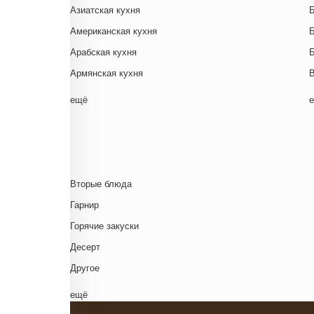
Азиатская кухня
Американская кухня
Арабская кухня
Армянская кухня
Белорусская
ещё
Ближневосточная
Г
Болгарская кухня
Британская кухня
Венгерская кухня
Д
Вторые блюда
Греческая кухня
Гарнир
Грузинская кухня
Д
Горячие закуски
Еврейская кухня
Д
Десерт
Европейская кухня
Д
Другое
Индийская кухня
Комплексный обед
ещё
Испанская кухня
Напиток