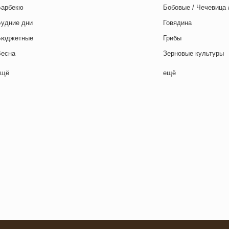
Барбекю
Бобовые / Чечевица 
Будние дни
Говядина
Бюджетные
Грибы
Весна
Зерновые культуры
Выходные дни
Картофель
ещё
ещё
отовим с детьми
Курица
День игры
Макароны / Лапша
День матери
Молочная / Кремова
ень отца
Морепродукты
День Рождения
Овощи
ень святого Валентина
Постные блюда
етская вечеринка
Птица
етский ланч-бокс
Рис
Для двоих
Рыба
Закуски
Свинина