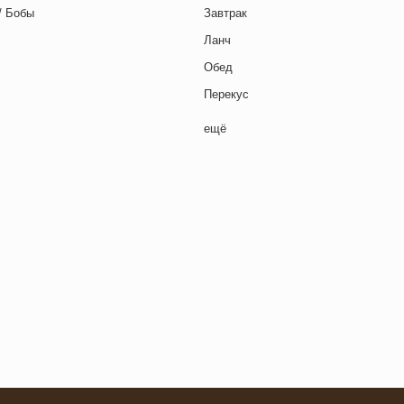
/ Бобы
Завтрак
Ланч
Обед
Перекус
Полдник
ещё
Семейная кухня
Снеки
я основа
Ужин