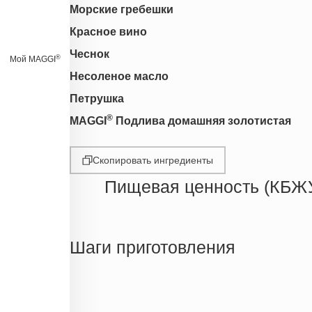
Морские гребешки
Красное вино
Чеснок
®
Мой MAGGI
Несоленое масло
Петрушка
®
MAGGI
Подлива домашняя золотистая
Скопировать ингредиенты
Пищевая ценность (КБЖ
Энергетическая ценность
Жиры
Шаги приготовления
Белки
Углеводы
Информация для одной порции