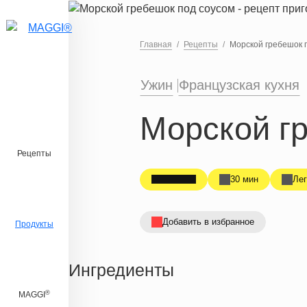
Перейти к основному содержанию
Главная
Рецепты
Морской гребешок 
Ужин
Французская кухня
Морской г
Рецепты
30 мин
Лег
Добавить в избранное
Продукты
Ингредиенты
®
MAGGI