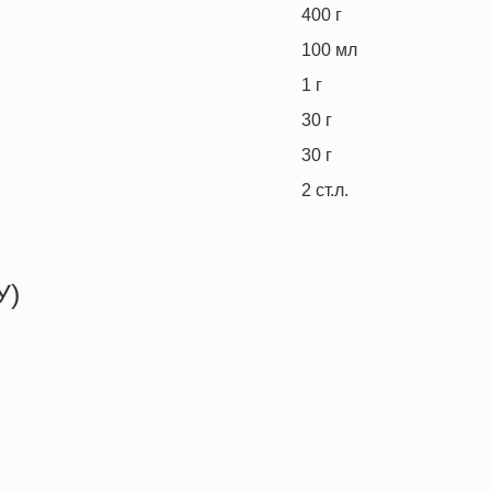
400
г
100
мл
1
г
30
г
30
г
2
ст.л.
У)
137.6 кКал
5.4 г
10.2 г
7.9 г