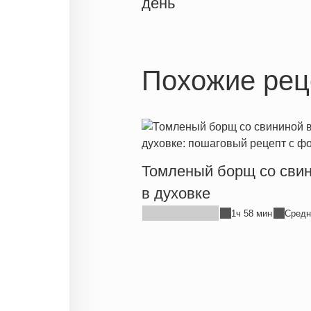
день
Похожие рец
Томленый борщ со сви
в духовке
1ч 58 мин
Средн