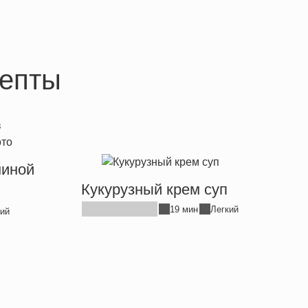
епты
ниной
Кукурузный крем суп
19 мин
Легкий
ий