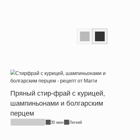
Пряный стир-фрай с курицей,
Тепл
шампиньонами и болгарским
брын
перцем
30 мин
Легкий