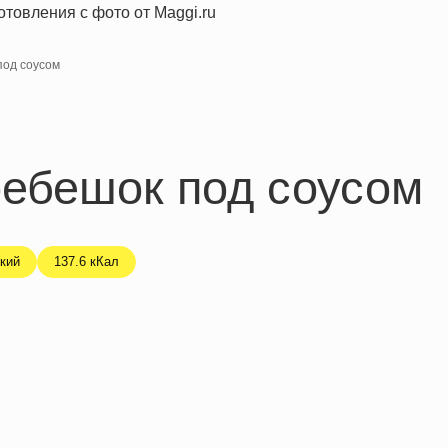
под соусом
ребешок под соусом
кий
137.6 кКал