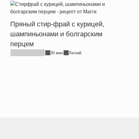
Пряный стир-фрай с курицей,
Тепл
шампиньонами и болгарским
брын
перцем
30 мин
Легкий