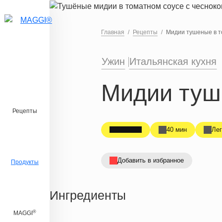
Перейти к основному содержанию
Главная
Рецепты
Мидии тушеные в т
Ужин
Итальянская кухня
Мидии туш
Рецепты
40 мин
Лег
Добавить в избранное
Продукты
Ингредиенты
®
MAGGI