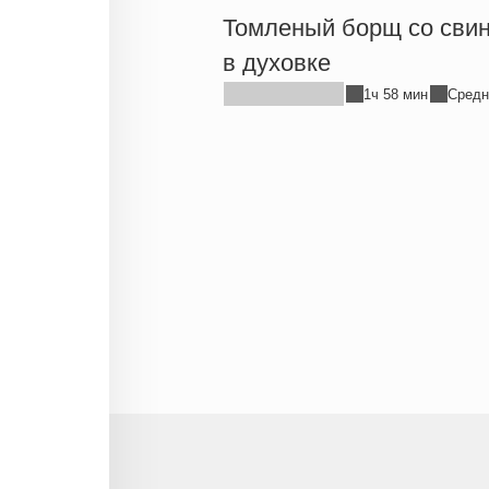
Томленый борщ со сви
в духовке
1ч 58 мин
Средн