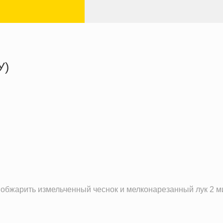
У)
377.8 кКал
9.7 г
43.9 г
22.1 г
обжарить измельченный чеснок и мелконарезанный лук 2 м