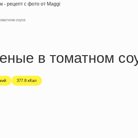
оматном соусе
еные в томатном со
кий
377.8 кКал