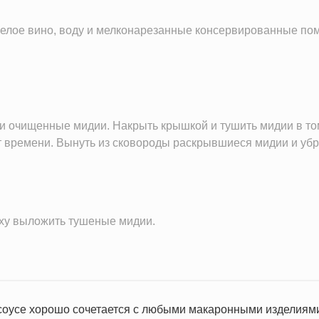
лое вино, воду и мелконарезанные консервированные по
и очищенные мидии. Накрыть крышкой и тушить мидии в том
т времени. Вынуть из сковороды раскрывшиеся мидии и убра
рху выложить тушеные мидии.
соусе хорошо сочетается с любыми макаронными изделиями