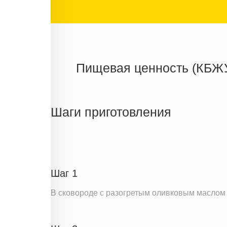
Пищевая ценность (КБЖ
Энергетическая ценность
Жиры
Шаги приготовления
Белки
Углеводы
Информация для одной порции
Шаг 1
В сковороде с разогретым оливковым маслом 