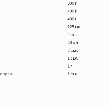
800
г
400
г
400
г
125
мл
2
шт.
60
мл
2
ст.л.
1
ст.л.
1
г
риправ
1
ст.л.