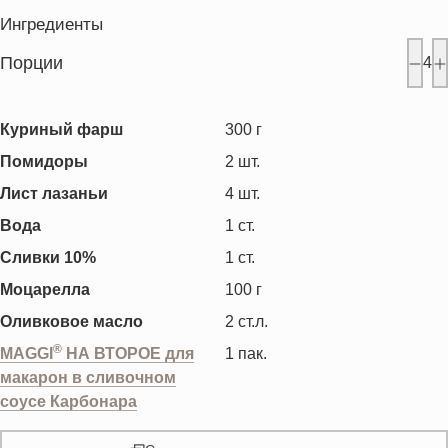
Ингредиенты
Порции
4
Куриный фарш
300
г
Помидоры
2
шт.
Лист лазаньи
4
шт.
Вода
1
ст.
Сливки 10%
1
ст.
Моцарелла
100
г
Оливковое масло
2
ст.л.
®
MAGGI
НА ВТОРОЕ для
1
пак.
макарон в сливочном
соусе Карбонара