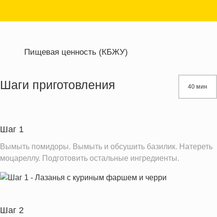
Пищевая ценность (КБЖУ)
Энергетическая ценность
414.1 кКал
Жиры
25.9 г
Шаги приготовления
40 мин
Белки
23.2 г
Углеводы
22.8 г
Шаг 1
Информация для одной порции
Вымыть помидоры. Вымыть и обсушить базилик. Натереть
моцареллу. Подготовить остальные ингредиенты.
Шаг 2