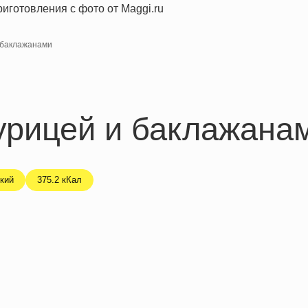
и баклажанами
урицей и баклажана
кий
375.2 кКал