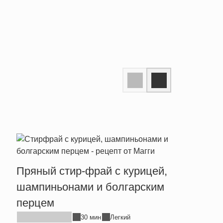
Пряный стир-фрай с курицей,
Тепл
шампиньонами и болгарским
брын
перцем
30 мин
Легкий