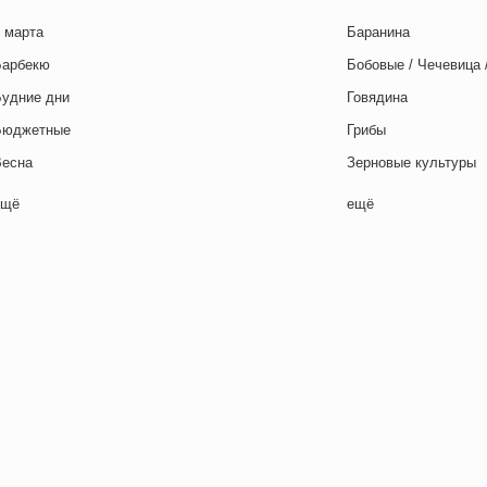
 марта
Баранина
Барбекю
Бобовые / Чечевица 
Будние дни
Говядина
Бюджетные
Грибы
Весна
Зерновые культуры
Выходные дни
Картофель
ещё
ещё
отовим с детьми
Курица
День игры
Макароны / Лапша
День матери
Молочная / Кремова
ень отца
Морепродукты
День Рождения
Овощи
ень святого Валентина
Постные блюда
етская вечеринка
Птица
етский ланч-бокс
Рис