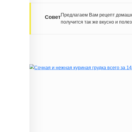
Витамин Е
Насыщенные жиры
Предлагаем Вам рецепт домашн
Совет
Трансжиры
получится так же вкусно и полез
Информация для одной порции