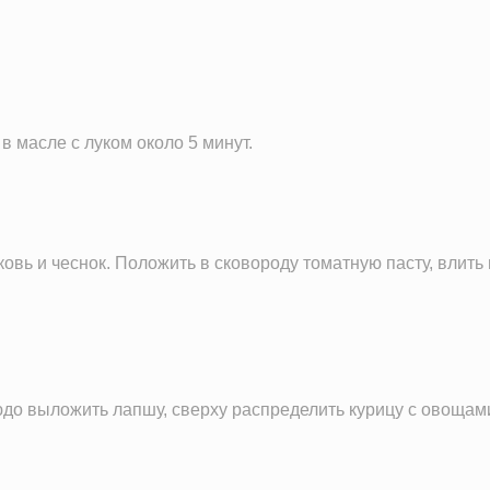
44.1 г
5.4 г
6.9 г
93.8 мг
в масле с луком около 5 минут.
189.2 г
94.4 мг
68.7 мг
56.9 мг
овь и чеснок. Положить в сковороду томатную пасту, влить
3.1 мг
701.7 мг
44.3 мкг
7.8 мг
юдо выложить лапшу, сверху распределить курицу с овощам
306.5 IU
0.5 IU