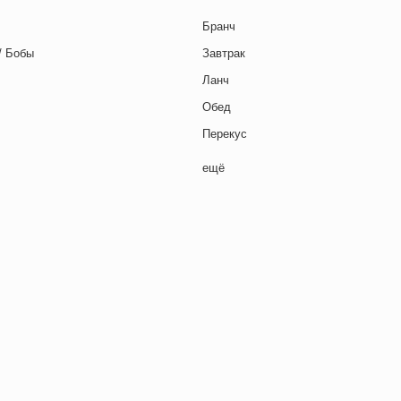
Бранч
/ Бобы
Завтрак
Ланч
Обед
Перекус
Полдник
ещё
Семейная кухня
Снеки
я основа
Ужин