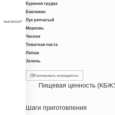
Куриная грудка
Баклажан
Лук репчатый
®
Мой MAGGI
Морковь
Чеснок
Томатная паста
Лапша
Зелень
Скопировать ингредиенты
Пищевая ценность (КБЖ
Энергетическая ценность
Жиры
Шаги приготовления
Белки