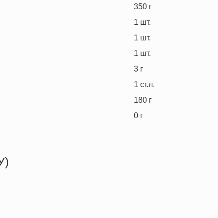
350
г
1
шт.
1
шт.
1
шт.
3
г
1
ст.л.
180
г
0
г
У)
375.2 кКал
10.4 г
26.4 г