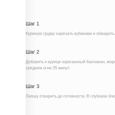
Углеводы
Пищевые волокна
Сахар
Шаг 1
Холестерин
Куриную грудку нарезать кубиками и обжарить 
Вода
Натрий
Шаг 2
Магний
Кальций
Добавить к курице нарезанный баклажан, морк
среднем огне 35 минут.
Железо
Калий
Фолиевая кислота
Шаг 3
Витамин С
Лапшу отварить до готовности. В глубокое бл
Витамин А
Витамин Д