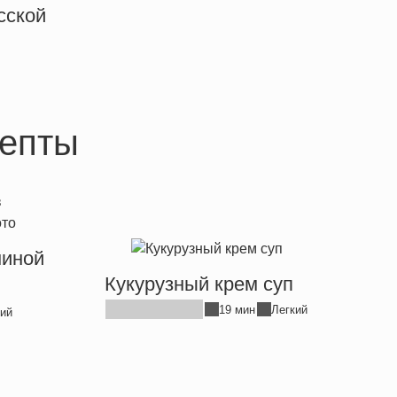
сской
епты
ниной
Кукурузный крем суп
19 мин
Легкий
ий