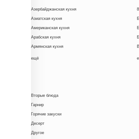
Азербайджанская кухня
8
Азиатская кухня
Американская кухня
Арабская кухня
Армянская кухня
Белорусская
ещё
Ближневосточная
Г
Болгарская кухня
Британская кухня
Венгерская кухня
Д
Вторые блюда
Греческая кухня
Гарнир
Грузинская кухня
Д
Горячие закуски
Еврейская кухня
Д
Десерт
Европейская кухня
Д
Другое