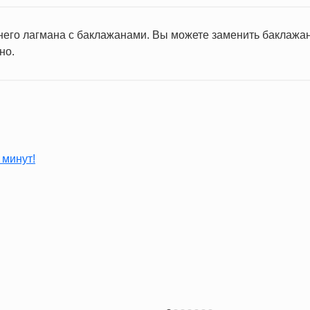
1.2 мг
2.9 г
его лагмана с баклажанами. Вы можете заменить баклажа
но.
0.1 г