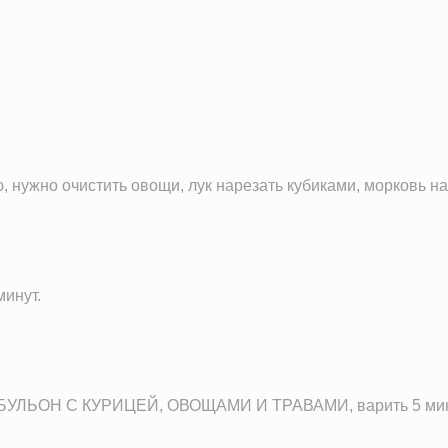
3.4 г
7.2 г
14.5 г
 нужно очистить овощи, лук нарезать кубиками, морковь н
минут.
ЛЬОН С КУРИЦЕЙ, ОВОЩАМИ И ТРАВАМИ, варить 5 минут