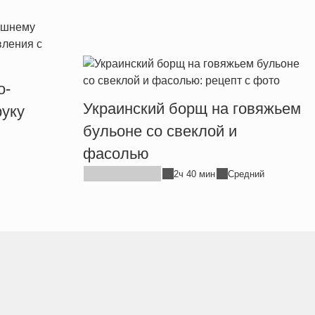
о-
Украинский борщ на говяжьем
уку
бульоне со свеклой и
фасолью
2ч 40 мин
Средний