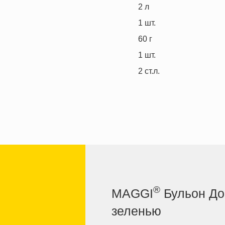
2
л
1
шт.
60
г
1
шт.
2
ст.л.
®
MAGGI
Бульон До
зеленью