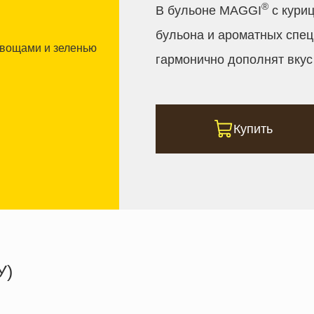
®
В бульоне MAGGI
с куриц
бульона и ароматных спец
гармонично дополнят вку
Купить
У)
119.8 кКал