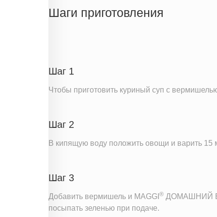
Жиры
Шаги приготовления
Белки
Углеводы
Информация для одной порции
Шаг 1
Чтобы приготовить куриный суп с вермишелью,
Шаг 2
В кипящую воду положить овощи и варить 15 
Шаг 3
®
Добавить вермишель и MAGGI
ДОМАШНИЙ БУ
посыпать зеленью при подаче.