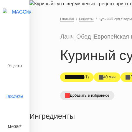
Перейти к основному содержанию
Главная
Рецепты
Куриный суп с вер
Ланч
Обед
Европейская 
Куриный с
Рецепты
(1)
40 мин
Добавить в избранное
Продукты
Ингредиенты
®
MAGGI