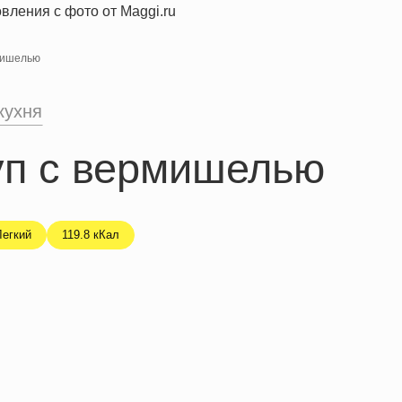
мишелью
кухня
уп с вермишелью
Легкий
119.8 кКал