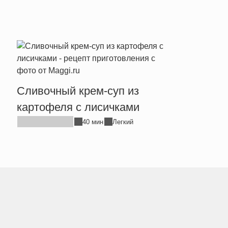
Сливочный крем-суп из
Легк
картофеля с лисичками
на в
40 мин
Легкий