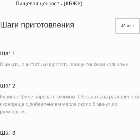
Пищевая ценность (КБЖУ)
Энергетическая ценность
1290.7 кКал
Жиры
69.5 г
Шаги приготовления
40 мин
Белки
147.6 г
Углеводы
10.7 г
Шаг 1
Информация для одной порции
Вымыть, очистить и нарезать овощи тонкими кольцами.
Шаг 2
Куриное филе нарезать кубиком. Обжарить на раскаленной
сковороде с добавлением масла около 5 минут до
румяности.
Шаг 3