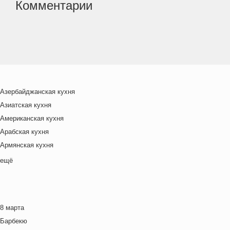
Комментарии
Азербайджанская кухня
Азиатская кухня
Американская кухня
Арабская кухня
Армянская кухня
Белорусская
ещё
Ближневосточная
Болгарская кухня
Британская кухня
8 марта
Венгерская кухня
Барбекю
Греческая кухня