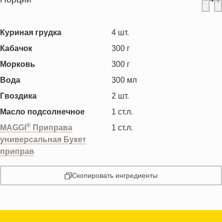
Куриная грудка
4
шт.
Кабачок
300
г
Морковь
300
г
Вода
300
мл
Гвоздика
2
шт.
Масло подсолнечное
1
ст.л.
®
MAGGI
Приправа
1
ст.л.
универсальная Букет
приправ
Скопировать ингредиенты