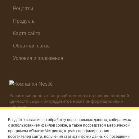
Холодные закуски
Рецепты
Продукты
Карта сайта
Обратная связь
Условия и положения
Расчетные данные пищевой ценности на основе пищевой
ценности сырых ингредиентов носят информационный
характер.
Реальные цифры могут отличаться в зависимости от
используемых ингредиентов.
Вы даёте согласие на обработку персональных данных, собираемых
с использованием файлов cookie, а также посредством метрической
© Компания Nestlé, 2026 г. Все права защищены
программы «Яндекс Метрика», в целях профилирования
посетителей сайта, получения статистических данных о посещении
®
Владелец товарных знаков: Société des Produits Nestlé S.A.