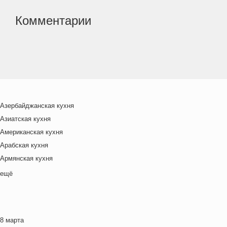
Комментарии
Азербайджанская кухня
Азиатская кухня
Американская кухня
Арабская кухня
Армянская кухня
Белорусская
ещё
Ближневосточная
Болгарская кухня
Британская кухня
8 марта
Венгерская кухня