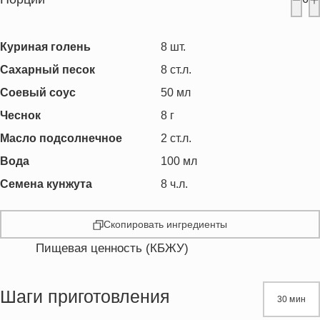
Куриная голень
8
шт.
Сахарный песок
8
ст.л.
Соевый соус
50
мл
Чеснок
8
г
Масло подсолнечное
2
ст.л.
Вода
100
мл
Семена кунжута
8
ч.л.
Скопировать ингредиенты
Пищевая ценность (КБЖУ)
Энергетическая ценность
478.1 кКал
Жиры
19.0 г
Шаги приготовления
30 мин
Белки
53.6 г