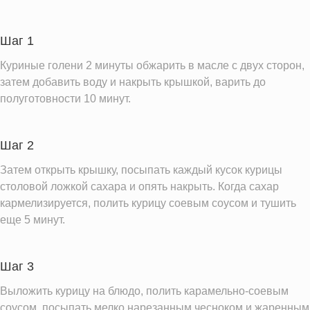
Углеводы
21.2 г
Пищевые волокна
0.8 г
Шаг 1
Сахар
17.5 г
Куриные голени 2 минуты обжарить в масле с двух сторон,
Натрий
617.1 мг
затем добавить воду и накрыть крышкой, варить до
полуготовности 10 минут.
Насыщенные жиры
3.8 г
Информация для одной порции
Шаг 2
Затем открыть крышку, посыпать каждый кусок курицы
столовой ложкой сахара и опять накрыть. Когда сахар
кармелизируется, полить курицу соевым соусом и тушить
еще 5 минут.
Шаг 3
Выложить курицу на блюдо, полить карамельно-соевым
соусом, посыпать мелко нарезанным чесноком и жаренным