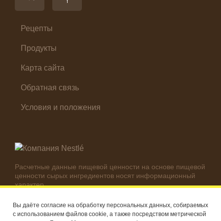
Салат
Суп
Холодные закуски
Рецепты
Продукты
Карта сайта
Обратная связь
Условия и положения
Расчетные данные пищевой ценности на основе пищевой
ценности сырых ингредиентов носят информационный
характер.
Реальные цифры могут отличаться в зависимости от
используемых ингредиентов.
Вы даёте согласие на обработку персональных данных, собираемых
с использованием файлов cookie, а также посредством метрической
© Компания Nestlé, 2026 г. Все права защищены