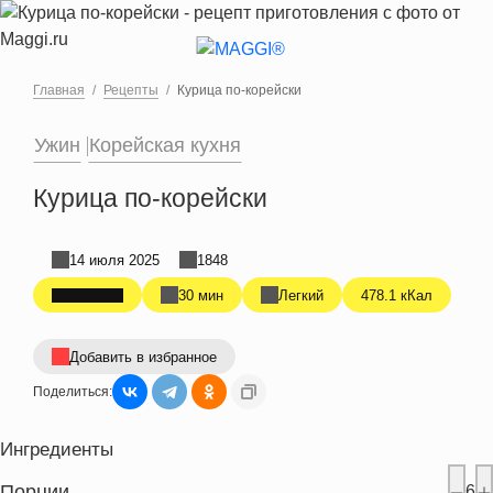
Перейти к основному содержанию
Главная
Рецепты
Курица по-корейски
Ужин
Корейская кухня
Курица по-корейски
14 июля 2025
1848
30 мин
Легкий
478.1 кКал
Добавить в избранное
Поделиться:
Ингредиенты
Порции
6