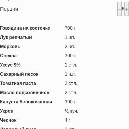
Порции
6
Говядина на косточке
700
г
Лук репчатый
1
шт.
Морковь
2
шт.
Свекла
300
г
Уксус 9%
1
ст.л.
Сахарный песок
1
ч.л.
Томатная паста
2
ст.л.
Масло подсолнечное
2
ст.л.
Капуста белокочанная
300
г
Укроп
½
пуч.
Чеснок
4
г