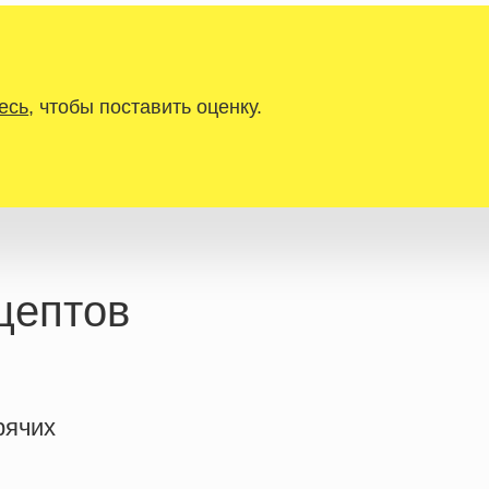
есь
, чтобы поставить оценку.
цептов
рячих