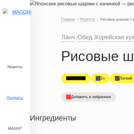
Перейти к основному содержанию
Главная
Рецепты
Рисовые шарики с 
Ланч
Обед
Корейская ку
Рисовые ш
Рецепты
1ч
Легкий
Добавить в избранное
Продукты
Ингредиенты
®
MAGGI