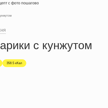
кунжутом
хня
арики с кунжутом
358.5 кКал