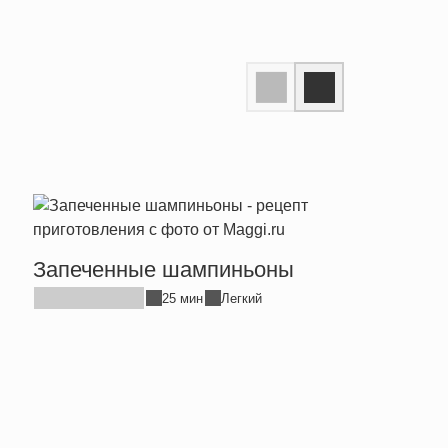
Запеченные шампиньоны
Дома
кури
25 мин
Легкий
без 