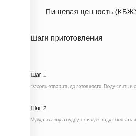
Пищевая ценность (КБЖ
Энергетическая ценность
Жиры
Шаги приготовления
Белки
Углеводы
Информация для одной порции
Шаг 1
Фасоль отварить до готовности. Воду слить и
Шаг 2
Муку, сахарную пудру, горячую воду смешать и