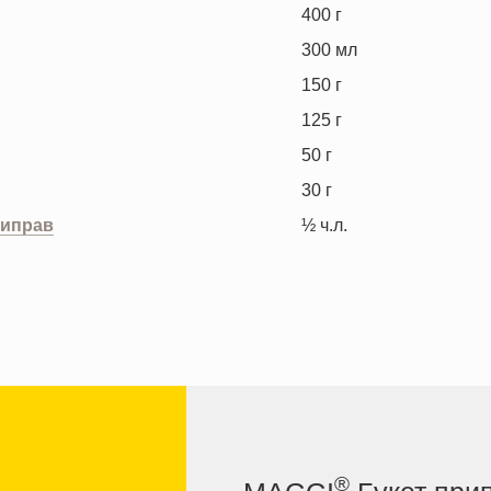
400
г
300
мл
150
г
125
г
50
г
30
г
риправ
½
ч.л.
®