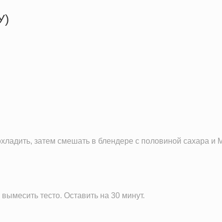
У)
358.5 кКал
3.9 г
7.8 г
73.4 г
 охладить, затем смешать в блендере с половиной сахара и
 вымесить тесто. Оставить на 30 минут.