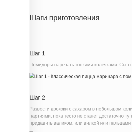
Энергетическая ценность
Жиры
Шаги приготовления
Белки
Углеводы
Пищевые волокна
Сахар
Шаг 1
Поваренная соль
Помидоры нарезать тонкими колечками. Сыр н
Натрий
Магний
Кальций
Железо
Шаг 2
Калий
Развести дрожжи с сахаром в небольшом коли
Фолиевая кислота
партиями, пока тесто не станет достаточно ту
придавить валиком, или вилкой или пальцами т
Витамин С