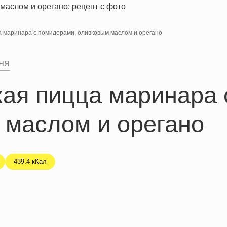
а маринара с помидорами, оливковым маслом и орегано
ня
кая пицца маринара 
 маслом и орегано
439.4 кКал