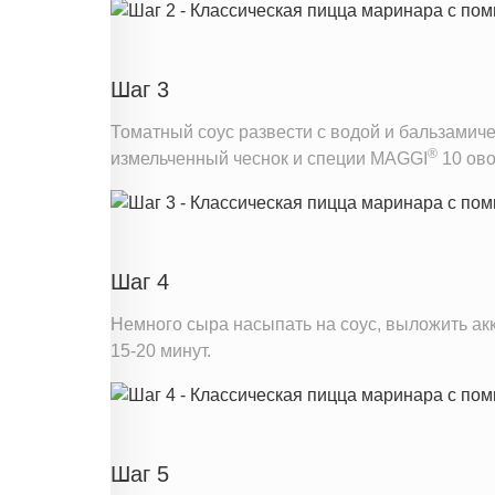
Витамин Е
Насыщенные жиры
Шаг 3
Информация для одной порции
Томатный соус развести с водой и бальзамиче
®
измельченный чеснок и специи MAGGI
10 ово
Шаг 4
Немного сыра насыпать на соус, выложить акк
15-20 минут.
Шаг 5