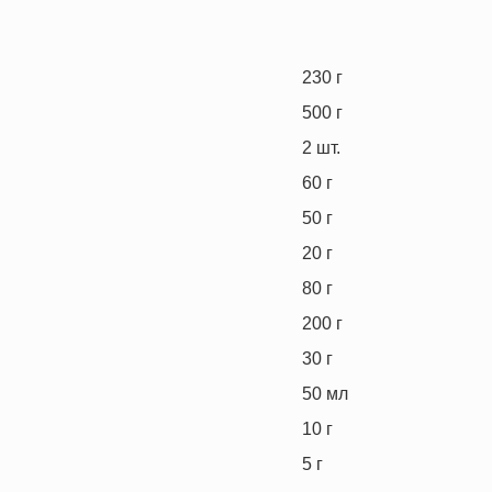
230
г
500
г
2
шт.
60
г
50
г
20
г
80
г
200
г
30
г
50
мл
10
г
5
г