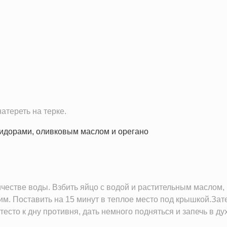
439.4 кКал
13.1 г
9.9 г
69.1 г
2.1 г
1.7 г
0.4 г
атереть на терке.
3.1 мг
19.1 мг
18.9 мг
3.1 мг
138.6 мг
честве воды. Взбить яйцо с водой и растительным маслом,
24.4 мкг
гим. Поставить на 15 минут в теплое место под крышкой.Зате
есто к дну противня, дать немного подняться и запечь в ду
4.1 мг