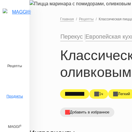
Перейти к основному содержанию
Главная
Рецепты
Классическая пицц
Перекус
Европейская кух
Классичес
Рецепты
оливковым
1ч
Легкий
Продукты
Добавить в избранное
®
MAGGI