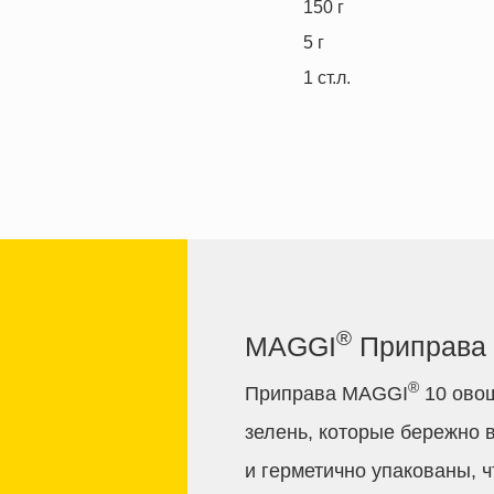
150
г
5
г
1
ст.л.
®
MAGGI
Приправа 
®
Приправа MAGGI
10 овощ
зелень, которые бережно 
и герметично упакованы, 