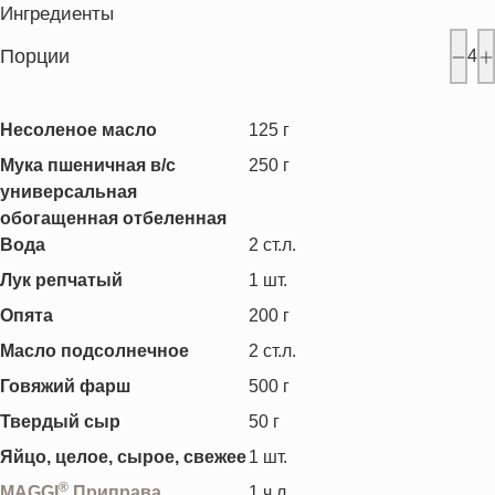
Ингредиенты
Порции
4
Несоленое масло
125
г
Мука пшеничная в/с
250
г
универсальная
обогащенная отбеленная
Вода
2
ст.л.
Лук репчатый
1
шт.
Опята
200
г
Масло подсолнечное
2
ст.л.
Говяжий фарш
500
г
Твердый сыр
50
г
Яйцо, целое, сырое, свежее
1
шт.
®
MAGGI
Приправа
1
ч.л.