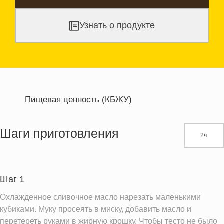
Узнать о продукте
Пищевая ценность (КБЖУ)
Энергетическая ценность
1034.2 кКал
Жиры
77.4 г
Шаги приготовления
2ч
Белки
32.5 г
Углеводы
50.3 г
Шаг 1
Информация для одной порции
Охлажденное сливочное масло нарезать маленькими
кубиками. Муку просеять в миску, добавить масло и
перетереть руками в жирную крошку. Чтобы тесто не было