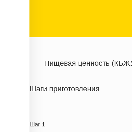
Пищевая ценность (КБЖ
Энергетическая ценность
Жиры
Шаги приготовления
Белки
Углеводы
Информация для одной порции
Шаг 1