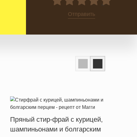
0
Отправить
Пряный стир-фрай с курицей,
Тепл
шампиньонами и болгарским
брын