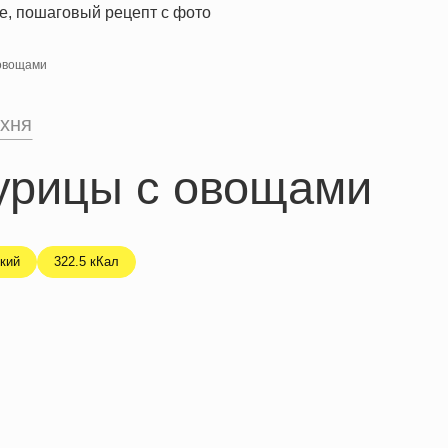
 овощами
ухня
курицы с овощами
кий
322.5 кКал