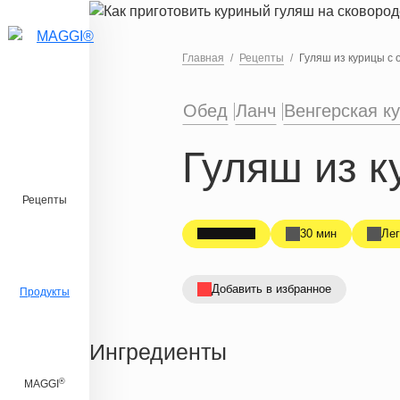
Перейти к основному содержанию
Главная
Рецепты
Гуляш из курицы с
Обед
Ланч
Венгерская к
Гуляш из 
Рецепты
30 мин
Лег
Добавить в избранное
Продукты
Ингредиенты
®
MAGGI