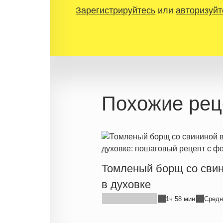
Зарегистрируйтесь
или
авторизуйт
Похожие рец
Томленый борщ со сви
в духовке
1ч 58 мин
Средн