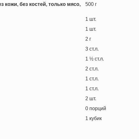
 кожи, без костей, только мясо,
500
г
1
шт.
1
шт.
2
г
3
ст.л.
1 ½
ст.л.
2
ст.л.
1
ст.л.
1
ст.л.
2
шт.
0
порций
1
кубик