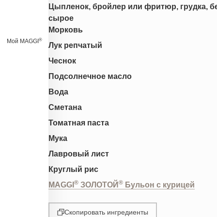
Цыпленок, бройлер или фритюр, грудка, без
сырое
Морковь
®
Мой MAGGI
Лук репчатый
Чеснок
Подсолнечное масло
Вода
Сметана
Томатная паста
Мука
Лавровый лист
Круглый рис
®
®
MAGGI
ЗОЛОТОЙ
Бульон с курицей
Скопировать ингредиенты