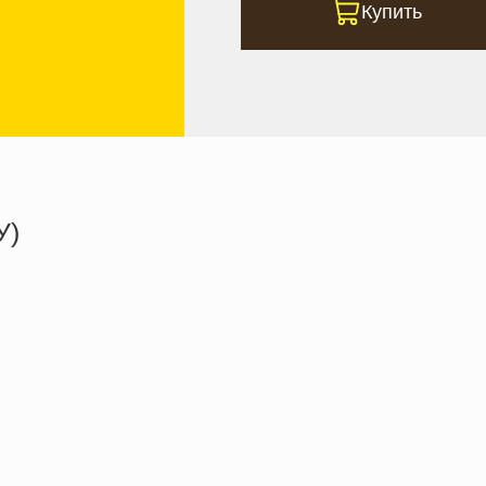
Купить
У)
322.5 кКал
16.4 г
30.6 г
12.8 г