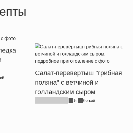
епты
ледка
м
Салат-перевёртыш "грибная
ий
поляна" с ветчиной и
голландским сыром
1ч
Легкий