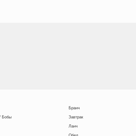
Бранч
/ Бобы
Завтрак
Ланч
Обед