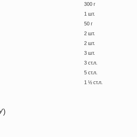
300
г
1
шт.
50
г
2
шт.
2
шт.
3
шт.
3
ст.л.
5
ст.л.
1 ½
ст.л.
У)
412.1 кКал
35.0 г