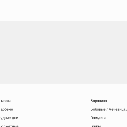
 марта
Баранина
Барбекю
Бобовые / Чечевица 
Будние дни
Говядина
Бюджетные
Грибы