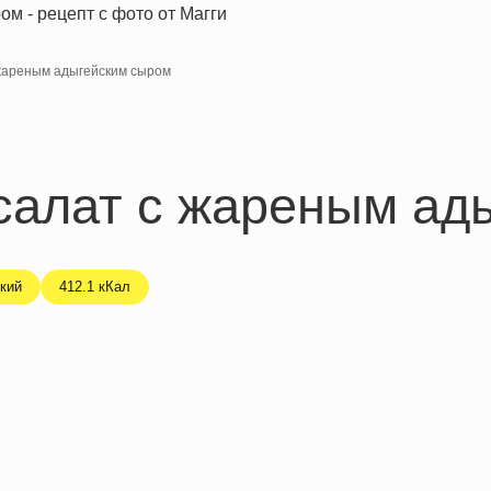
 жареным адыгейским сыром
 салат с жареным ад
кий
412.1 кКал