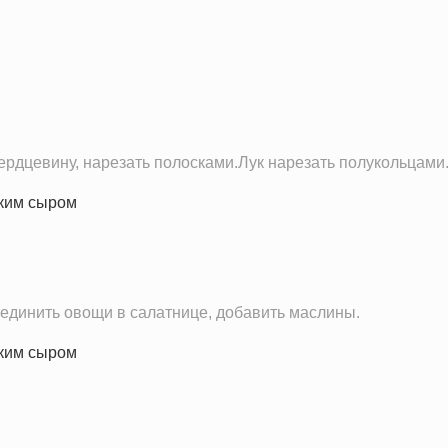
14.9 г
11.2 г
ердцевину, нарезать полосками.Лук нарезать полукольцами
оединить овощи в салатнице, добавить маслины.