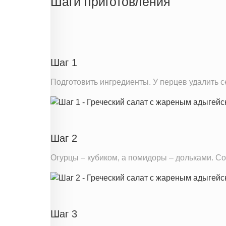
Шаги приготовления
Белки
Углеводы
Информация для одной порции
Шаг 1
Подготовить ингредиенты. У перцев удалить с
Шаг 2
Огурцы – кубиком, а помидоры – дольками. С
Шаг 3