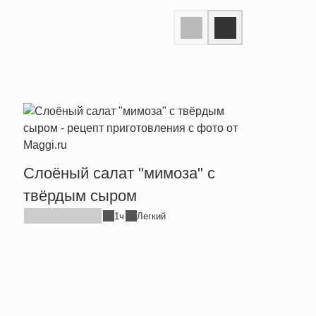
Слоёный салат "мимоза" с
Сала
твёрдым сыром
крев
1ч
Легкий
микс