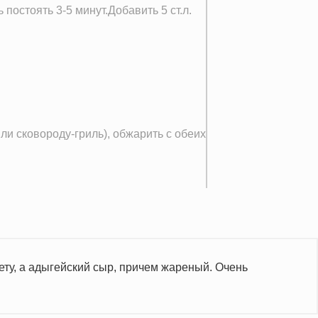
 постоять 3-5 минут.Добавить 5 ст.л.
и сковороду-гриль), обжарить с обеих
ету, а адыгейский сыр, причем жареный. Очень