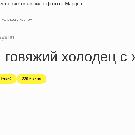
 холодец с хреном
кухня
 говяжий холодец с 
Легкий
226.6 кКал