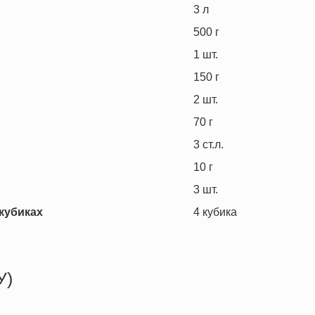
3
л
500
г
1
шт.
150
г
2
шт.
70
г
3
ст.л.
10
г
3
шт.
 кубиках
4
кубика
У)
226.6 кКал