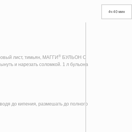
4ч 40 мин
®
ровый лист, тимьян, МАГГИ
БУЛЬОН С
нуть и нарезать соломкой. 1 л бульона
оводя до кипения, размешать до полного