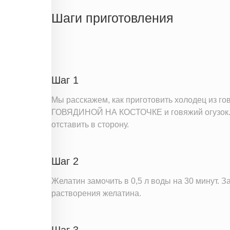
Жиры
Шаги приготовления
Белки
Углеводы
Информация для одной порции
Шаг 1
Мы расскажем, как приготовить холодец из го
ГОВЯДИНОЙ НА КОСТОЧКЕ и говяжий огузок. Вс
отставить в сторону.
Шаг 2
Желатин замочить в 0,5 л воды на 30 минут. З
растворения желатина.
Шаг 3