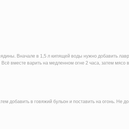
6.4 г
20.9 г
23.5 г
вядины. Вначале в 1,5 л кипящей воды нужно добавить лав
ё вместе варить на медленном огне 2 часа, затем мясо вы
атем добавить в говяжий бульон и поставить на огонь. Не д