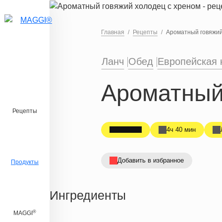
Перейти к основному содержанию
Главная
Рецепты
Ароматный говяжий
Ланч
Обед
Европейская 
Ароматный
Рецепты
4ч 40 мин
Добавить в избранное
Продукты
Ингредиенты
®
MAGGI