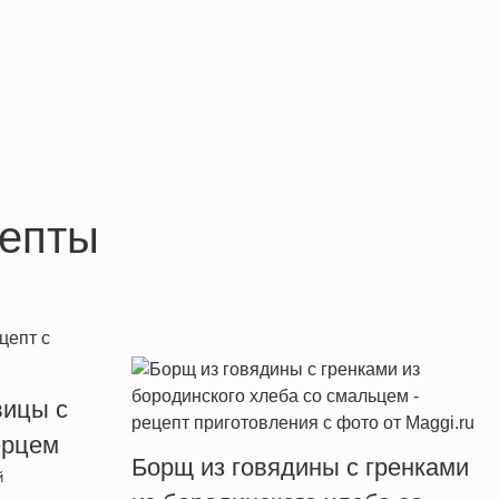
епты
вицы с
ерцем
Борщ из говядины с гренками
й