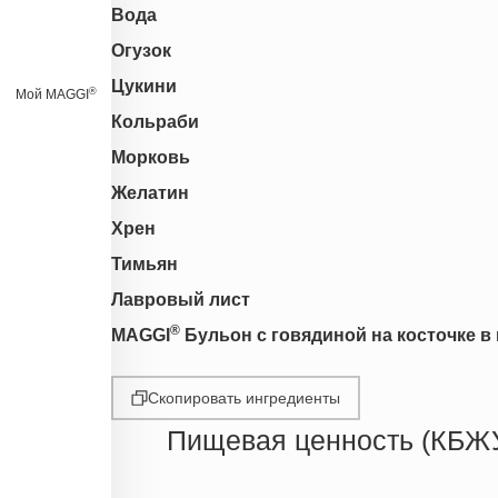
Вода
Огузок
Цукини
®
Мой MAGGI
Кольраби
Морковь
Желатин
Хрен
Тимьян
Лавровый лист
®
MAGGI
Бульон c говядиной на косточке в
Скопировать ингредиенты
Пищевая ценность (КБЖ
Энергетическая ценность