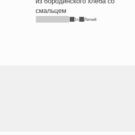
из бородинского хлеба со
смальцем
1ч
Легкий