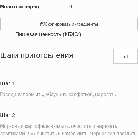
Молотый перец
0
г
Скопировать ингредиенты
Пищевая ценность (КБЖУ)
Энергетическая ценность
284.8 кКал
Жиры
6.4 г
Шаги приготовления
2ч
Белки
25.4 г
Углеводы
34.1 г
Пищевые волокна
6.1 г
Шаг 1
Холестерин
61.5 мг
Говядину промыть, обсушить салфеткой, нарезать
Вода
238.4 г
Натрий
74.7 мг
Шаг 2
Магний
61.6 мг
Морковь и картофель вымыть, очистить и нарезать
Кальций
82.1 мг
ломтиками. Лук очистить и измельчить. Чернослив промыть