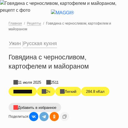
Перейти к основному содержанию
Главная
Рецепты
Говядина с черносливом, картофелем и
майораном
Ужин
Русская кухня
Говядина с черносливом,
картофелем и майораном
11 июля 2025
2511
2ч
Легкий
284.8 кКал
Добавить в избранное
Поделиться: