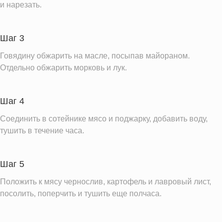
Железо
и нарезать.
7.8 мг
Калий
1123.4 мг
Фолиевая кислота
43.4 мкг
Шаг 3
Витамин С
22.7 мг
Говядину обжарить на масле, посыпав майораном.
Отдельно обжарить морковь и лук.
Витамин А
195.9 IU
Витамин Д
0.1 IU
Насыщенные жиры
2.5 г
Шаг 4
Соединить в сотейнике мясо и поджарку, добавить воду,
Информация для одной порции
тушить в течение часа.
Шаг 5
Положить к мясу чернослив, картофель и лавровый лист,
посолить, поперчить и тушить еще полчаса.