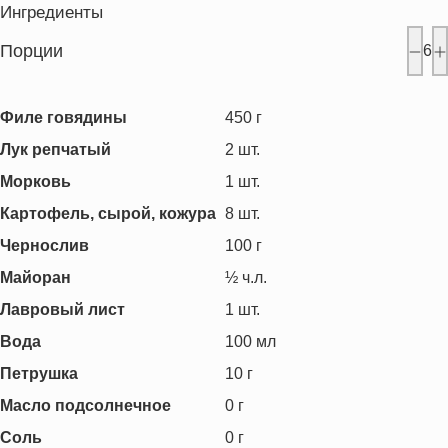
Ингредиенты
Порции
6
Филе говядины
450
г
Лук репчатый
2
шт.
Морковь
1
шт.
Картофель, сырой, кожура
8
шт.
Чернослив
100
г
Майоран
½
ч.л.
Лавровый лист
1
шт.
Вода
100
мл
Петрушка
10
г
Масло подсолнечное
0
г
Соль
0
г