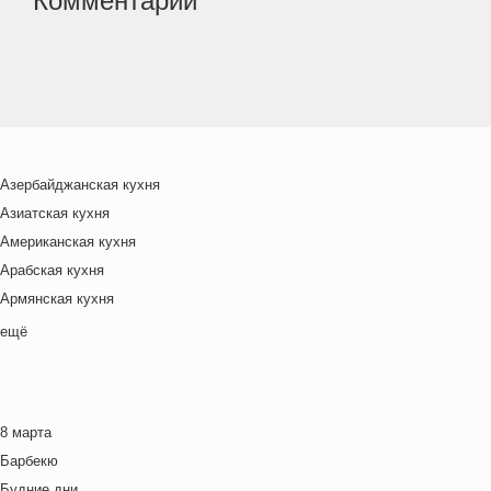
Комментарии
Азербайджанская кухня
Азиатская кухня
Американская кухня
Арабская кухня
Армянская кухня
Белорусская
ещё
Ближневосточная
Болгарская кухня
Британская кухня
8 марта
Венгерская кухня
Барбекю
Греческая кухня
Будние дни