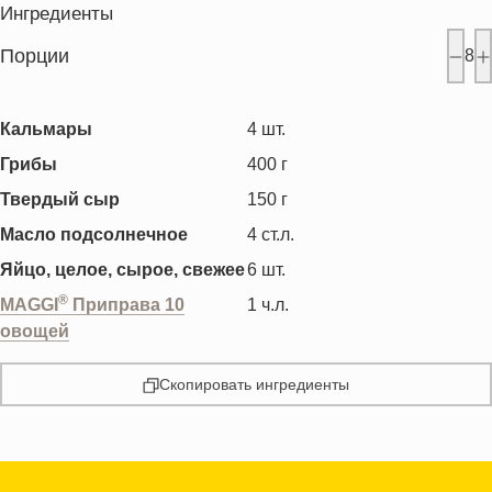
Ингредиенты
Порции
8
Кальмары
4
шт.
Грибы
400
г
Твердый сыр
150
г
Масло подсолнечное
4
ст.л.
Яйцо, целое, сырое, свежее
6
шт.
®
MAGGI
Приправа 10
1
ч.л.
овощей
Скопировать ингредиенты