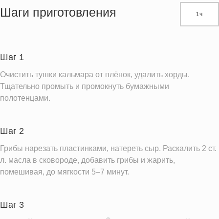
Жиры
26.6 г
Шаги приготовления
1ч
Белки
49.9 г
Углеводы
3.0 г
Шаг 1
Информация для одной порции
Очистить тушки кальмара от плёнок, удалить хорды.
Тщательно промыть и промокнуть бумажными
полотенцами.
Шаг 2
Грибы нарезать пластинками, натереть сыр. Раскалить 2 ст.
л. масла в сковороде, добавить грибы и жарить,
помешивая, до мягкости 5–7 минут.
Шаг 3