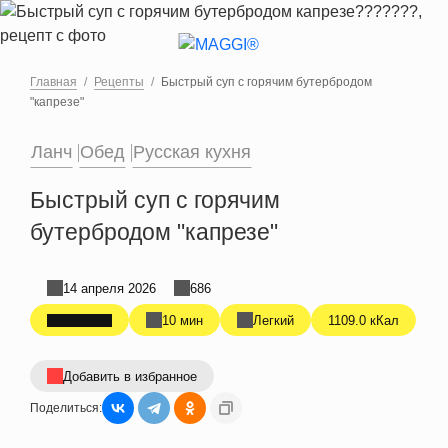
Перейти к основному содержанию
Главная
Рецепты
Быстрый суп с горячим бутербродом
"капрезе"​
Ланч
Обед
Русская кухня
Быстрый суп с горячим
бутербродом "капрезе"​
14 апреля 2026
686
10 мин
Легкий
1109.0 кКал
Добавить в избранное
Поделиться: