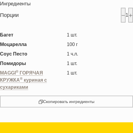
Ингредиенты
Порции
1
Багет
1
шт.
Моцарелла
100
г
Соус Песто
1
ч.л.
Помидоры
1
шт.
®
MAGGI
ГОРЯЧАЯ
1
шт.
®
КРУЖКА
куриная с
сухариками
Скопировать ингредиенты