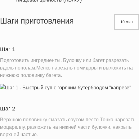
Энергетическая ценность
1109.0 кКал
Жиры
34.4 г
Шаги приготовления
10 мин
Белки
51.5 г
Углеводы
148.7 г
Шаг 1
Информация для одной порции
Подготовить ингредиенты. Булочку или багет разрезать
вдоль пополам.Мелко нарезать помидоры и выложить на
нижнюю половинку багета.
Шаг 2
Верхнюю половинку смазать соусом песто.Тонко нарезать
моцареллу, разложить на нижней части булочки, накрыть
верхней частью.