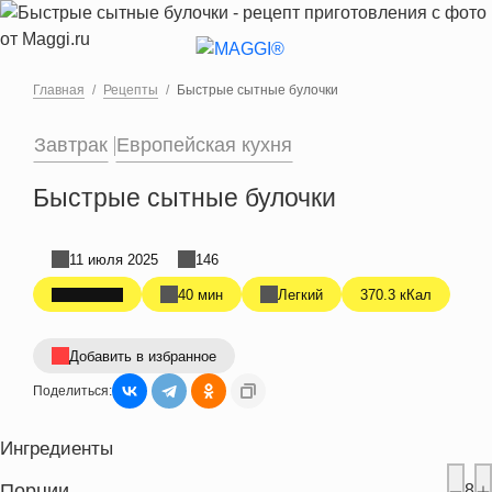
Перейти к основному содержанию
Главная
Рецепты
Быстрые сытные булочки
Завтрак
Европейская кухня
Быстрые сытные булочки
11 июля 2025
146
40 мин
Легкий
370.3 кКал
Добавить в избранное
Поделиться:
Ингредиенты
Порции
8