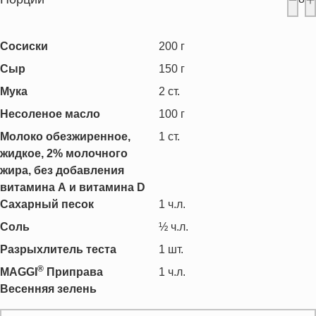
Сосиски
200
г
Сыр
150
г
Мука
2
ст.
Несоленое масло
100
г
Молоко обезжиренное,
1
ст.
жидкое, 2% молочного
жира, без добавления
витамина А и витамина D
Сахарный песок
1
ч.л.
Соль
½
ч.л.
Разрыхлитель теста
1
шт.
®
MAGGI
Приправа
1
ч.л.
Весенняя зелень