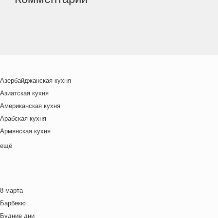
Азербайджанская кухня
Азиатская кухня
Американская кухня
Арабская кухня
Армянская кухня
Белорусская
ещё
Ближневосточная
Болгарская кухня
Британская кухня
8 марта
Венгерская кухня
Барбекю
Греческая кухня
Будние дни