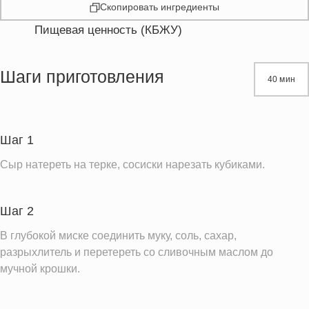
Скопировать ингредиенты
Пищевая ценность (КБЖУ)
Энергетическая ценность
370.3 кКал
Жиры
22.1 г
Шаги приготовления
40 мин
Белки
13.2 г
Углеводы
32.4 г
Шаг 1
Информация для одной порции
Сыр натереть на терке, сосиски нарезать кубиками.
Шаг 2
В глубокой миске соединить муку, соль, сахар,
разрыхлитель и перетереть со сливочным маслом до
мучной крошки.