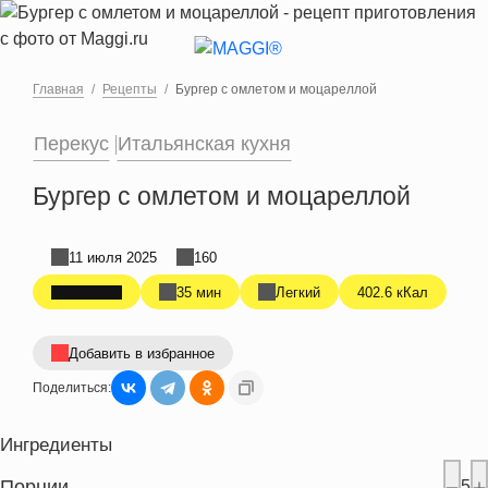
Перейти к основному содержанию
Главная
Рецепты
Бургер с омлетом и моцареллой
Перекус
Итальянская кухня
Бургер с омлетом и моцареллой
11 июля 2025
160
35 мин
Легкий
402.6 кКал
Добавить в избранное
Поделиться:
Ингредиенты
Порции
5