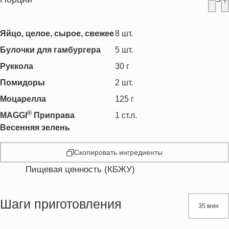
Яйцо, целое, сырое, свежее
8
шт.
Булочки для гамбургера
5
шт.
Руккола
30
г
Помидоры
2
шт.
Моцарелла
125
г
®
MAGGI
Приправа
1
ст.л.
Весенняя зелень
Скопировать ингредиенты
Пищевая ценность (КБЖУ)
Энергетическая ценность
402.6 кКал
Жиры
17.9 г
Шаги приготовления
35 мин
Белки
19.2 г