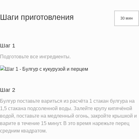
Энергетическая ценность
460.3 кКал
Жиры
18.1 г
Шаги приготовления
30 мин
Белки
11.9 г
Углеводы
69.3 г
Пищевые волокна
11.1 г
Шаг 1
Натрий
79.1 мг
Подготовьте все ингредиенты.
Насыщенные жиры
6.2 г
Информация для одной порции
Шаг 2
Булгур поставьте вариться из расчёта 1 стакан булгура на
1,5 стакана подсоленной воды. Залейте крупу кипячёной
водой, поставьте на медленный огонь, закройте крышкой и
варите в течение 15 минут. В это время нарежьте перец
средним квадратом.