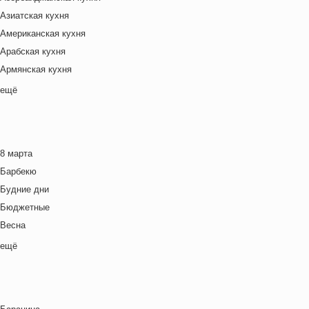
Азиатская кухня
Американская кухня
Арабская кухня
Армянская кухня
Белорусская
ещё
Ближневосточная
Болгарская кухня
Британская кухня
8 марта
Венгерская кухня
Барбекю
Греческая кухня
Будние дни
Грузинская кухня
Бюджетные
Еврейская кухня
Весна
Европейская кухня
Выходные дни
ещё
Индийская кухня
Готовим с детьми
Испанская кухня
День игры
Итальянская кухня
День матери
Кавказская кухня