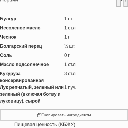
Булгур
1
ст.
Несоленое масло
1
ст.л.
Чеснок
1
г
Болгарский перец
½
шт.
Соль
0
г
Масло подсолнечное
1
ст.л.
Кукуруза
3
ст.л.
консервированная
Лук репчатый, зеленый или
1
пуч.
зеленый (включая ботву и
луковицу), сырой
Скопировать ингредиенты
Пищевая ценность (КБЖУ)