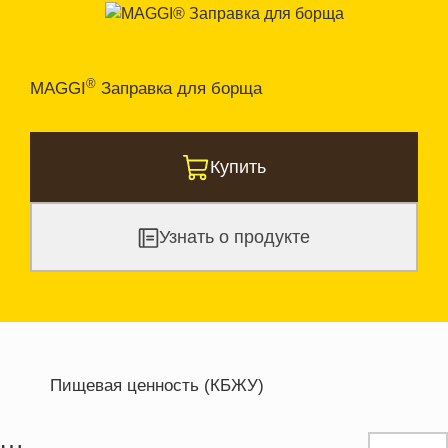
®
MAGGI
Заправка для борща
Купить
Узнать о продукте
Пищевая ценность (КБЖУ)
Энергетическая ценность
228.5 кКал
Жиры
6.4 г