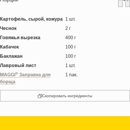
Картофель, сырой, кожура
1
шт.
Чеснок
2
г
Говяжья вырезка
400
г
Кабачок
100
г
Баклажан
100
г
Лавровый лист
1
шт.
®
MAGGI
Заправка для
1
пак.
борща
Скопировать ингредиенты