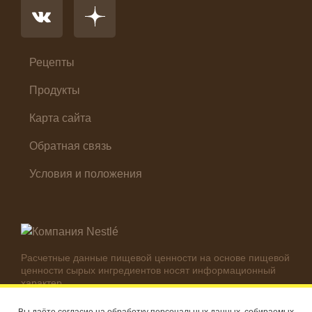
Первые блюда
Салат
Суп
Холодные закуски
Рецепты
Продукты
Карта сайта
Обратная связь
Условия и положения
Расчетные данные пищевой ценности на основе пищевой
ценности сырых ингредиентов носят информационный
характер.
Реальные цифры могут отличаться в зависимости от
используемых ингредиентов.