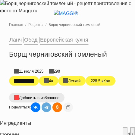
Перейти к основному содержанию
Главная
Рецепты
Борщ черниговский томленый
Ланч
Обед
Европейская кухня
Борщ черниговский томленый
11 июля 2025
298
4ч
Легкий
228.5 кКал
Добавить в избранное
Поделиться:
Ингредиенты
Порции
4