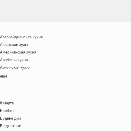
Азербайджанская кухня
Азиатская кухня
Американская кухня
Арабская кухня
Армянская кухня
Белорусская
ещё
Ближневосточная
Болгарская кухня
Британская кухня
8 марта
Венгерская кухня
Барбекю
Греческая кухня
Будние дни
Грузинская кухня
Бюджетные
Еврейская кухня