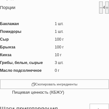
Порции
4
Баклажан
1
шт.
Помидоры
1
шт.
Сыр
100
г
Брынза
100
г
Кинза
10
г
Грибы, белые, сырые
3
шт.
Масло подсолнечное
0
г
Скопировать ингредиенты
Пищевая ценность (КБЖУ)
Энергетическая ценность
188.7 кКал
Жиры
13.0 г
Шаги приготовления