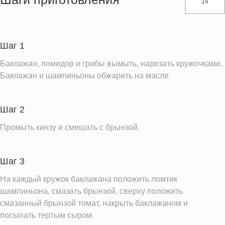
1ч
Белки
11.2 г
Углеводы
8.1 г
Пищевые волокна
2.9 г
Шаг 1
Сахар
5.0 г
Баклажан, помидор и грибы вымыть, нарезать кружочками.
Холестерин
45.8 мг
Баклажан и шампиньоны обжарить на масле
Вода
144.4 г
Натрий
374.4 мг
Шаг 2
Магний
27.2 мг
Промыть кинзу и смешать с брынзой.
Кальций
303.6 мг
Железо
0.7 мг
Шаг 3
Калий
378.6 мг
На каждый кружок баклажана положить ломтик
Фолиевая кислота
39.6 мкг
шампиньона, смазать брынзой, сверху положить
смазанный брынзой томат, накрыть баклажаном и
Витамин С
6.3 мг
посыпать тертым сыром.
Витамин А
123.7 IU