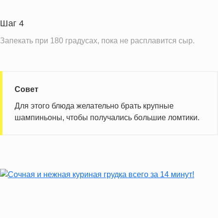
Витамин Д
0.3 IU
Шаг 4
Витамин Е
0.5 мг
Запекать при 180 градусах, пока не расплавится сыр.
Насыщенные жиры
8.5 г
Информация для одной порции
Совет
Для этого блюда желательно брать крупные
шампиньоны, чтобы получались большие ломтики.