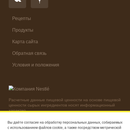
Салат
Суп
Холодные закуски
Рецепты
Продукты
Карта сайта
Обратная связь
Условия и положения
Расчетные данные пищевой ценности на основе пищевой
ценности сырых ингредиентов носят информационный
характер.
Реальные цифры могут отличаться в зависимости от
используемых ингредиентов.
Вы даёте согласие на обработку персональных данных, собираемых
с использованием файлов cookie, а также посредством метрической