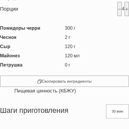
Порции
4
Помидоры черри
300
г
Чеснок
2
г
Сыр
120
г
Майонез
120
мл
Петрушка
0
г
Скопировать ингредиенты
Пищевая ценность (КБЖУ)
Энергетическая ценность
309.9 кКал
Жиры
30.6 г
Шаги приготовления
30 мин
Белки
8.1 г
Углеводы
4.8 г