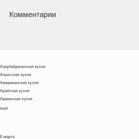
Комментарии
Азербайджанская кухня
Азиатская кухня
Американская кухня
Арабская кухня
Армянская кухня
Белорусская
ещё
Ближневосточная
Болгарская кухня
Британская кухня
8 марта