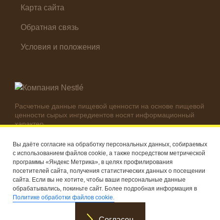
Карта сайта
Обратная связь
Условия и положения
Расчетные данные пищевой ценности на основе пищевой
ценности сырых ингредиентов носят информационный
характер.
Реальные цифры могут отличаться в зависимости от
используемых ингредиентов.
Вы даёте согласие на обработку персональных данных, собираемых
с использованием файлов cookie, а также посредством метрической
© Компания Nestlé, 2026 г. Все права защищены
программы «Яндекс Метрика», в целях профилирования
посетителей сайта, получения статистических данных о посещении
®
Владелец товарных знаков: Société des Produits Nestlé S.A.
сайта. Если вы не хотите, чтобы ваши персональные данные
(Швейцария)
обрабатывались, покиньте сайт. Более подробная информация в
Политике обработки файлов cookie.
Согласен