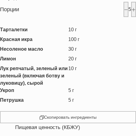
Порции
5
Тарталетки
10
г
Красная икра
100
г
Несоленое масло
30
г
Лимон
20
г
Лук репчатый, зеленый или
10
г
зеленый (включая ботву и
луковицу), сырой
Укроп
5
г
Петрушка
5
г
Скопировать ингредиенты
Пищевая ценность (КБЖУ)
Энергетическая ценность
108.7 кКал