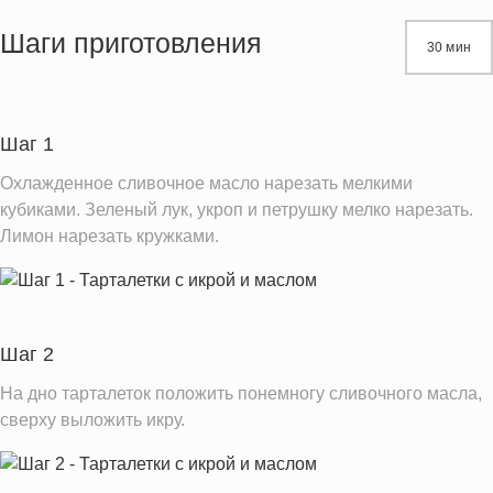
Жиры
9.1 г
Шаги приготовления
30 мин
Белки
5.3 г
Углеводы
2.4 г
Пищевые волокна
0.3 г
Шаг 1
Натрий
311.9 мг
Охлажденное сливочное масло нарезать мелкими
Кальций
62.6 мг
кубиками. Зеленый лук, укроп и петрушку мелко нарезать.
Лимон нарезать кружками.
Железо
2.6 мг
Калий
63.1 мг
Насыщенные жиры
3.9 г
Добавленный сахар
0.0 ч.л.
Шаг 2
На дно тарталеток положить понемногу сливочного масла,
Информация для одной порции
сверху выложить икру.