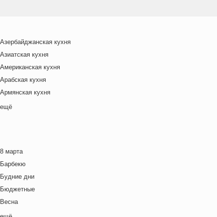
Азербайджанская кухня
Азиатская кухня
Американская кухня
Арабская кухня
Армянская кухня
Белорусская
ещё
Ближневосточная
Болгарская кухня
Британская кухня
8 марта
Венгерская кухня
Барбекю
Греческая кухня
Будние дни
Грузинская кухня
Бюджетные
Еврейская кухня
Весна
Европейская кухня
Выходные дни
ещё