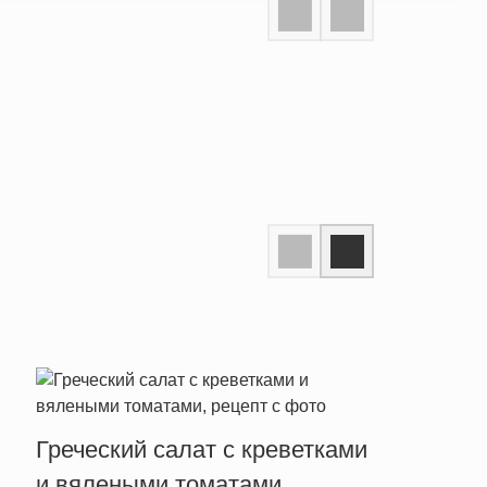
Греческий салат с креветками
Сала
и вялеными томатами
и со