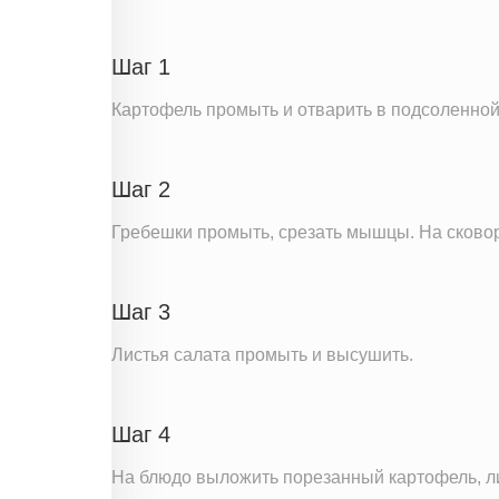
Пищевые волокна
Натрий
Шаг 1
Насыщенные жиры
Картофель промыть и отварить в подсоленной 
Информация для одной порции
Шаг 2
Гребешки промыть, срезать мышцы. На сковор
Шаг 3
Листья салата промыть и высушить.
Шаг 4
На блюдо выложить порезанный картофель, ли