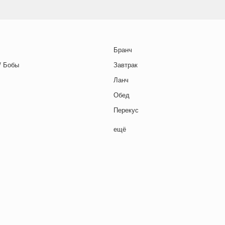
Бранч
/ Бобы
Завтрак
Ланч
Обед
Перекус
Полдник
ещё
Семейная кухня
Снеки
я основа
Ужин