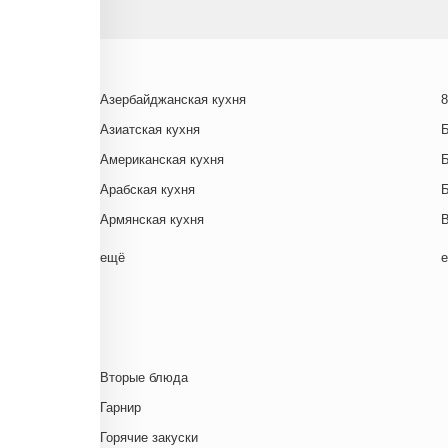
Азербайджанская кухня
8
Азиатская кухня
Американская кухня
Арабская кухня
Армянская кухня
Белорусская
ещё
Ближневосточная
Г
Болгарская кухня
Британская кухня
Венгерская кухня
Д
Вторые блюда
Греческая кухня
Гарнир
Грузинская кухня
Д
Горячие закуски