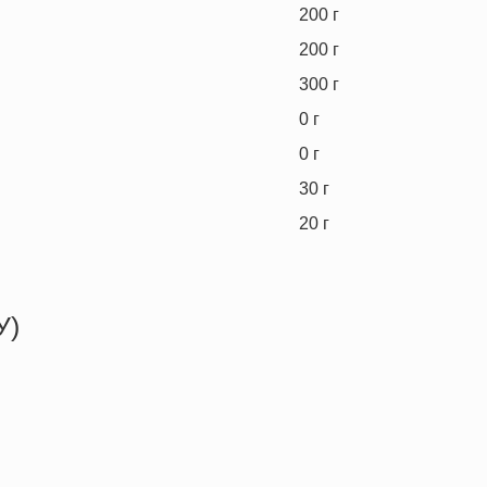
200
г
200
г
300
г
0
г
0
г
30
г
20
г
У)
172.7 кКал
11.5 г
8.4 г
10.0 г