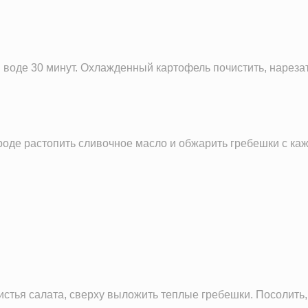
2.2 г
222.9 мг
4.6 г
воде 30 минут. Охлажденный картофель почистить, нарезат
оде растопить сливочное масло и обжарить гребешки с каж
стья салата, сверху выложить теплые гребешки. Посолить,