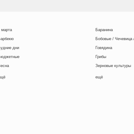
 марта
Баранина
Барбекю
Бобовые / Чечевица 
Будние дни
Говядина
Бюджетные
Грибы
Весна
Зерновые культуры
Выходные дни
Картофель
ещё
ещё
отовим с детьми
Курица
День игры
Макароны / Лапша
День матери
Молочная / Кремова
ень отца
Морепродукты
День Рождения
Овощи
ень святого Валентина
Постные блюда