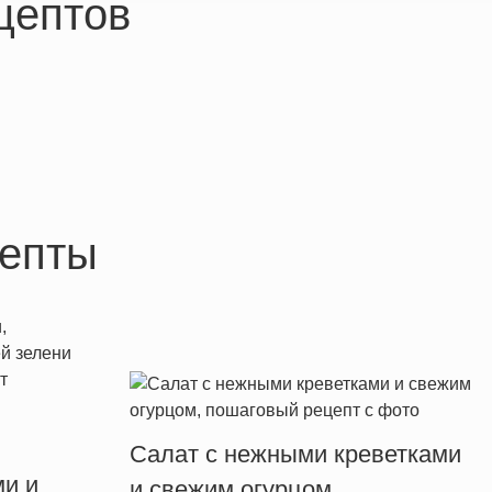
цептов
епты
Салат с нежными креветками
ми и
и свежим огурцом