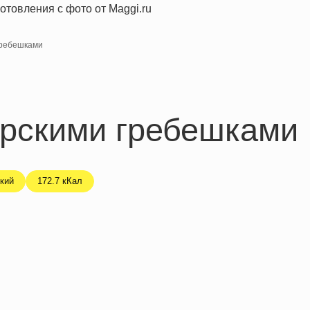
гребешками
орскими гребешками
кий
172.7 кКал