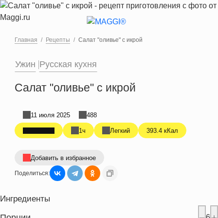
Перейти к основному содержанию
Главная
Рецепты
Салат "оливье" с икрой
Ужин
Русская кухня
Салат "оливье" с икрой
11 июля 2025
488
1ч
Легкий
393.4 кКал
Добавить в избранное
Поделиться:
Ингредиенты
Порции
6