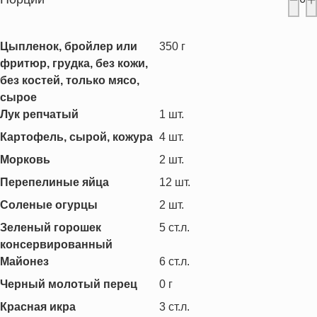
Цыпленок, бройлер или
350
г
фритюр, грудка, без кожи,
без костей, только мясо,
сырое
Лук репчатый
1
шт.
Картофель, сырой, кожура
4
шт.
Морковь
2
шт.
Перепелиные яйца
12
шт.
Соленые огурцы
2
шт.
Зеленый горошек
5
ст.л.
консервированный
Майонез
6
ст.л.
Черный молотый перец
0
г
Красная икра
3
ст.л.