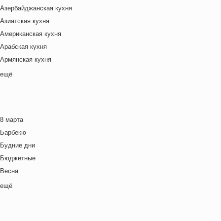
Азербайджанская кухня
Азиатская кухня
Американская кухня
Арабская кухня
Армянская кухня
Белорусская
ещё
Ближневосточная
Болгарская кухня
Британская кухня
8 марта
Венгерская кухня
Барбекю
Греческая кухня
Будние дни
Грузинская кухня
Бюджетные
Еврейская кухня
Весна
Европейская кухня
Выходные дни
ещё
Индийская кухня
Готовим с детьми
Испанская кухня
День игры
Итальянская кухня