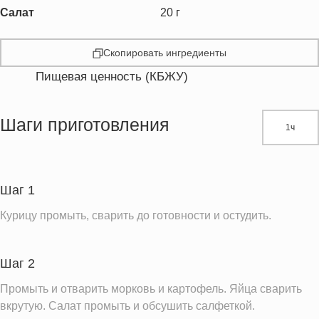
Салат
20
г
Скопировать ингредиенты
Пищевая ценность (КБЖУ)
Энергетическая ценность
393.4 кКал
Жиры
25.5 г
Шаги приготовления
1ч
Белки
22.8 г
Углеводы
18.5 г
Пищевые волокна
4.5 г
Шаг 1
Холестерин
329.1 мг
Курицу промыть, сварить до готовности и остудить.
Вода
244.6 г
Натрий
1010.6 мг
Шаг 2
Магний
86.7 мг
Промыть и отварить морковь и картофель. Яйца сварить
Кальций
99.3 мг
вкрутую. Салат промыть и обсушить салфеткой.