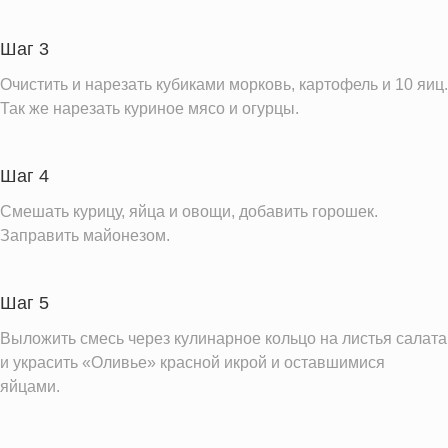
Железо
5.7 мг
Калий
758.2 мг
Шаг 3
Фолиевая кислота
58.1 мкг
Очистить и нарезать кубиками морковь, картофель и 10 яиц.
Витамин С
14.2 мг
Так же нарезать куриное мясо и огурцы.
Витамин А
473.1 IU
Витамин Д
0.7 IU
Шаг 4
Витамин Е
2.0 мг
Смешать курицу, яйца и овощи, добавить горошек.
Насыщенные жиры
4.7 г
Заправить майонезом.
Информация для одной порции
Шаг 5
Выложить смесь через кулинарное кольцо на листья салата
и украсить «Оливье» красной икрой и оставшимися
яйцами.