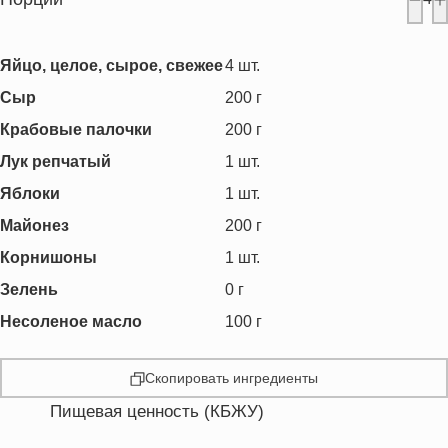
Яйцо, целое, сырое, свежее
4
шт.
Сыр
200
г
Крабовые палочки
200
г
Лук репчатый
1
шт.
Яблоки
1
шт.
Майонез
200
г
Корнишоны
1
шт.
Зелень
0
г
Несоленое масло
100
г
Скопировать ингредиенты
Пищевая ценность (КБЖУ)
Энергетическая ценность
871.8 кКал