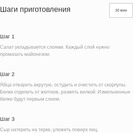
Жиры
79.2 г
Шаги приготовления
30 мин
Белки
23.7 г
Углеводы
17.2 г
Пищевые волокна
1.6 г
Шаг 1
Натрий
958.3 мг
Салат укладывается слоями. Каждый слой нужно
Кальций
397.7 мг
промазать майонезом.
Железо
1.8 мг
Калий
300.5 мг
Шаг 2
Насыщенные жиры
30.0 г
Яйца отварить вкрутую, остудить и очистить от скорлупы.
Добавленный сахар
Белки отделить от желтков, размять вилкой. Измельченные
3.1 ч.л.
белки будут первым слоем.
Информация для одной порции
Шаг 3
Сыр натереть на терке, уложить поверх яиц.