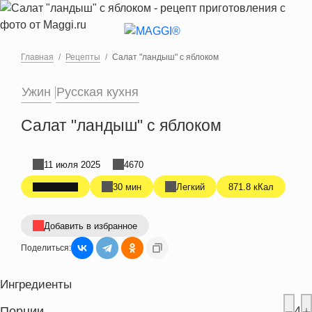
Перейти к основному содержанию
Главная
Рецепты
Салат "ландыш" с яблоком
Ужин
Русская кухня
Салат "ландыш" с яблоком
11 июля 2025
4670
30 мин
Легкий
871.8 кКал
Добавить в избранное
Поделиться:
Ингредиенты
Порции
4