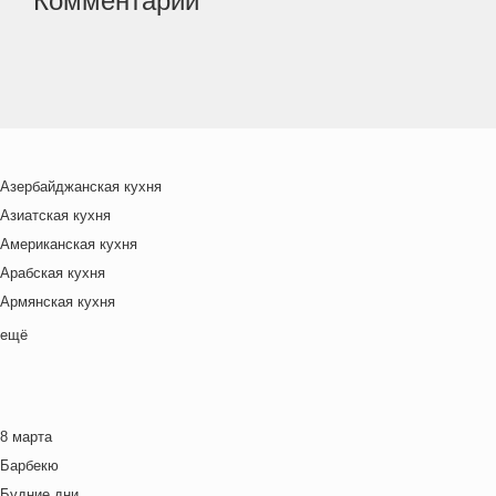
Комментарии
Азербайджанская кухня
Азиатская кухня
Американская кухня
Арабская кухня
Армянская кухня
Белорусская
ещё
Ближневосточная
Болгарская кухня
Британская кухня
8 марта
Венгерская кухня
Барбекю
Греческая кухня
Будние дни