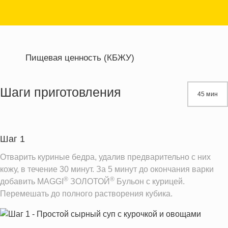
Пищевая ценность (КБЖУ)
Энергетическая ценность
390.3 кКал
Жиры
25.8 г
Шаги приготовления
45 мин
Белки
18.5 г
Углеводы
22.0 г
Шаг 1
Информация для одной порции
Отварить куриные бедра, удалив предварительно с них
кожу, в течение 30 минут. За 5 минут до окончания варки
®
®
добавить MAGGI
ЗОЛОТОЙ
Бульон с курицей.
Перемешать до полного растворения кубика.