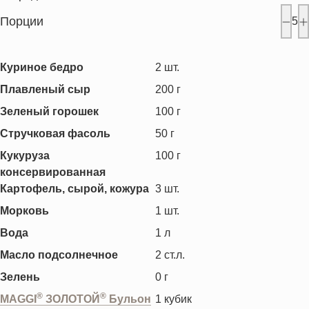
Порции
5
Куриное бедро
2
шт.
Плавленый сыр
200
г
Зеленый горошек
100
г
Стручковая фасоль
50
г
Кукуруза
100
г
консервированная
Картофель, сырой, кожура
3
шт.
Морковь
1
шт.
Вода
1
л
Масло подсолнечное
2
ст.л.
Зелень
0
г
®
®
MAGGI
ЗОЛОТОЙ
Бульон
1
кубик