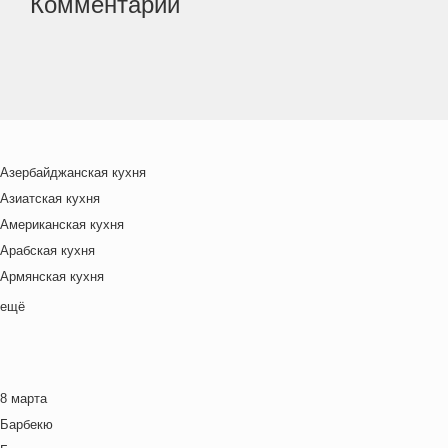
Комментарии
Азербайджанская кухня
Азиатская кухня
Американская кухня
Арабская кухня
Армянская кухня
Белорусская
ещё
Ближневосточная
Болгарская кухня
Британская кухня
8 марта
Венгерская кухня
Барбекю
Греческая кухня