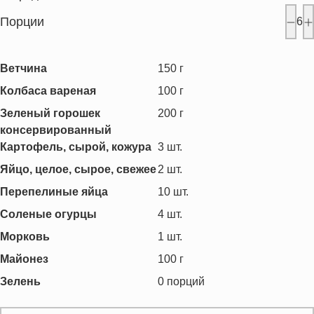
Порции
6
Ветчина
150
г
Колбаса вареная
100
г
Зеленый горошек
200
г
консервированный
Картофель, сырой, кожура
3
шт.
Яйцо, целое, сырое, свежее
2
шт.
Перепелиные яйца
10
шт.
Соленые огурцы
4
шт.
Морковь
1
шт.
Майонез
100
г
Зелень
0
порций