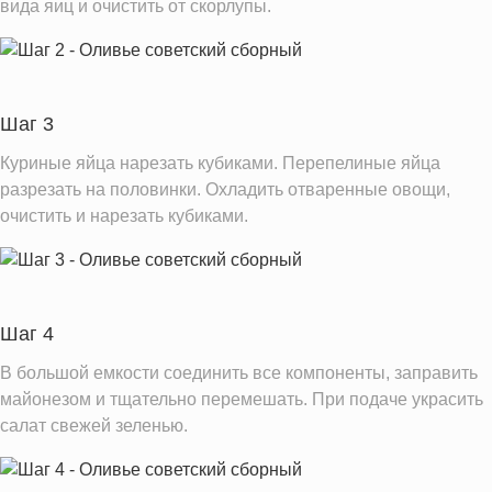
Фолиевая кислота
вида яиц и очистить от скорлупы.
47.6 мкг
Витамин С
11.2 мг
Витамин А
283.6 IU
Витамин Д
1.1 IU
Шаг 3
Витамин Е
1.3 мг
Куриные яйца нарезать кубиками. Перепелиные яйца
Насыщенные жиры
6.8 г
разрезать на половинки. Охладить отваренные овощи,
очистить и нарезать кубиками.
Информация для одной порции
Шаг 4
В большой емкости соединить все компоненты, заправить
майонезом и тщательно перемешать. При подаче украсить
салат свежей зеленью.