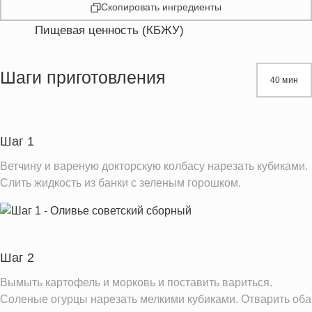
Скопировать ингредиенты
Пищевая ценность (КБЖУ)
Энергетическая ценность
364.2 кКал
Жиры
26.6 г
Шаги приготовления
40 мин
Белки
15.2 г
Углеводы
15.9 г
Пищевые волокна
4.2 г
Шаг 1
Холестерин
283.2 мг
Ветчину и вареную докторскую колбасу нарезать кубиками.
Вода
235.4 г
Слить жидкость из банки с зеленым горошком.
Натрий
1829.0 мг
Магний
36.6 мг
Кальций
62.5 мг
Шаг 2
Железо
4.3 мг
Вымыть картофель и морковь и поставить вариться.
Калий
522.8 мг
Соленые огурцы нарезать мелкими кубиками. Отварить оба