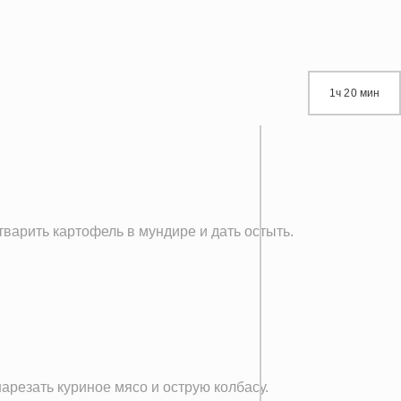
1ч 20 мин
тварить картофель в мундире и дать остыть.
резать куриное мясо и острую колбасу.