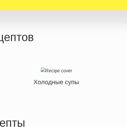
цептов
Холодные супы
епты