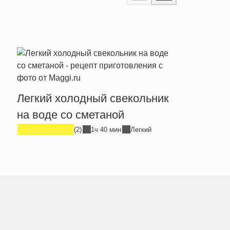
Легкий холодный свекольник
Легк
на воде со сметаной
бакл
(2)
1ч 40 мин
Легкий