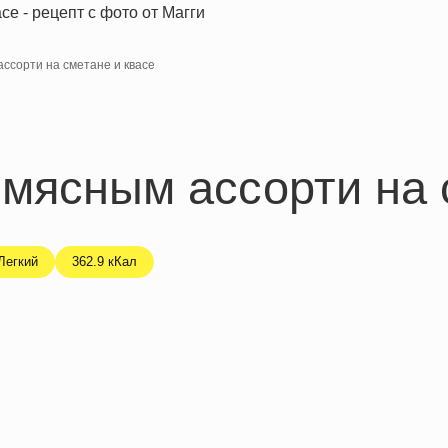
ссорти на сметане и квасе
мясным ассорти на 
Легкий
362.9 кКал