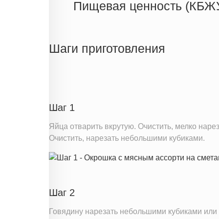
Пищевая ценность (КБЖ
Энергетическая ценность
Жиры
Шаги приготовления
Белки
Углеводы
Информация для одной порции
Шаг 1
Яйца отварить вкрутую. Очистить, мелко нарез
Очистить, нарезать небольшими кубиками.
Шаг 2
Говядину нарезать небольшими кубиками или 