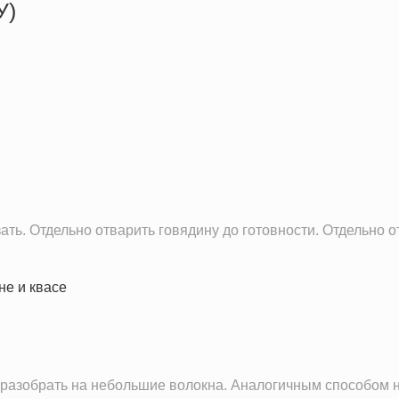
У)
362.9 кКал
19.0 г
22.8 г
26.2 г
ать. Отдельно отварить говядину до готовности. Отдельно о
разобрать на небольшие волокна. Аналогичным способом на