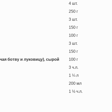
4
шт.
250
г
3
шт.
150
г
100
г
3
шт.
150
г
чая ботву и луковицу), сырой
100
г
3
ч.л.
1 ¼
л
200
мл
1 ½
ч.л.