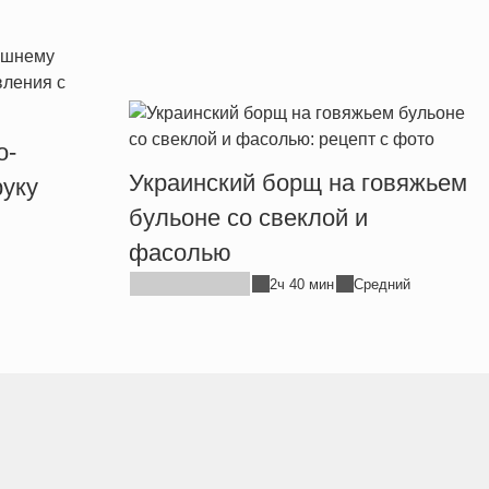
о-
Украинский борщ на говяжьем
уку
бульоне со свеклой и
фасолью
2ч 40 мин
Средний