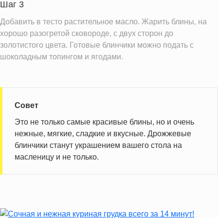
Шаг 3
Витамин С
0.3 мг
Добавить в тесто растительное масло. Жарить блины, на
Витамин А
88.1 IU
хорошо разогретой сковороде, с двух сторон до
Витамин Д
0.7 IU
золотистого цвета. Готовые блинчики можно подать с
шоколадным топингом и ягодами.
Витамин Е
4.7 мг
Насыщенные жиры
4.0 г
Добавленный сахар
0.1 ч.л.
Совет
Информация для одной порции
Это не только самые красивые блины, но и очень
нежные, мягкие, сладкие и вкусные. Дрожжевые
блинчики станут украшением вашего стола на
масленицу и не только.