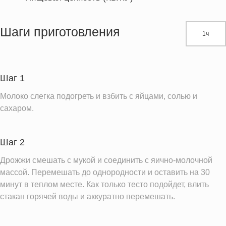
Энергетическая ценность
621.8 кКал
Жиры
17.2 г
Шаги приготовления
1ч
Белки
24.4 г
Углеводы
99.7 г
Пищевые волокна
13.0 г
Шаг 1
Сахар
13.6 г
Молоко слегка подогреть и взбить с яйцами, солью и
Холестерин
131.2 мг
сахаром.
Вода
209.2 г
Натрий
1079.9 мг
Шаг 2
Магний
184.6 мг
Дрожжи смешать с мукой и соединить с яично-молочной
Кальций
массой. Перемешать до однородности и оставить на 30
220.1 мг
минут в теплом месте. Как только тесто подойдет, влить
Железо
5.0 мг
стакан горячей воды и аккуратно перемешать.
Калий
676.1 мг
Фолиевая кислота
94.1 мкг