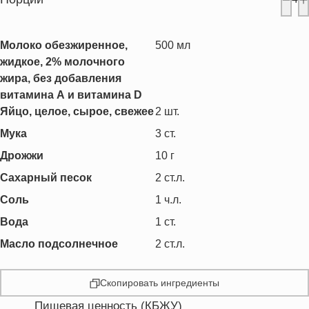
Молоко обезжиренное,
500
мл
жидкое, 2% молочного
жира, без добавления
витамина А и витамина D
Яйцо, целое, сырое, свежее
2
шт.
Мука
3
ст.
Дрожжи
10
г
Сахарный песок
2
ст.л.
Соль
1
ч.л.
Вода
1
ст.
Масло подсолнечное
2
ст.л.
Скопировать ингредиенты
Пищевая ценность (КБЖУ)