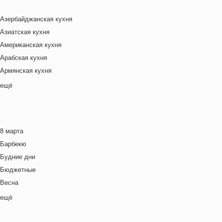
Азербайджанская кухня
Азиатская кухня
Американская кухня
Арабская кухня
Армянская кухня
Белорусская
ещё
Ближневосточная
Болгарская кухня
Британская кухня
8 марта
Венгерская кухня
Барбекю
Греческая кухня
Будние дни
Грузинская кухня
Бюджетные
Еврейская кухня
Весна
Европейская кухня
Выходные дни
ещё
Индийская кухня
Готовим с детьми
Испанская кухня
День игры