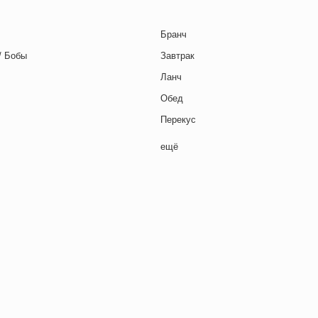
Бранч
/ Бобы
Завтрак
Ланч
Обед
Перекус
Полдник
ещё
Семейная кухня
Снеки
я основа
Ужин