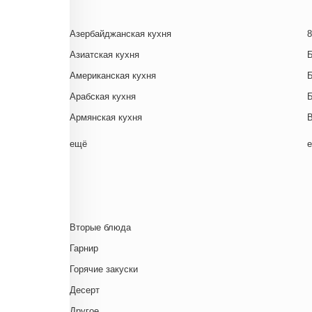
Азербайджанская кухня
8
Азиатская кухня
Американская кухня
Арабская кухня
Армянская кухня
Белорусская
ещё
Ближневосточная
Г
Болгарская кухня
Британская кухня
Венгерская кухня
Д
Вторые блюда
Греческая кухня
Гарнир
Грузинская кухня
Д
Горячие закуски
Еврейская кухня
Д
Десерт
Европейская кухня
Д
Другое