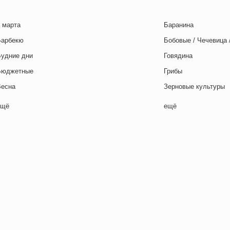
 марта
Баранина
Барбекю
Бобовые / Чечевица 
Будние дни
Говядина
Бюджетные
Грибы
Весна
Зерновые культуры
Выходные дни
Картофель
ещё
ещё
отовим с детьми
Курица
День игры
Макароны / Лапша
День матери
Молочная / Кремова
ень отца
Морепродукты
День Рождения
Овощи
ень святого Валентина
Постные блюда
етская вечеринка
Птица
етский ланч-бокс
Рис