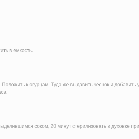
3.5 г
32.6 г
2.9 г
20.9 г
275.0 г
ить в емкость.
2442.0 мг
51.8 мг
87.9 мг
1.5 мг
 Положить к огурцам. Туда же выдавить чеснок и добавить у
са.
520.9 мг
25.8 мкг
12.1 мг
148.9 IU
делившимся соком, 20 минут стерилизовать в духовке при 1
6.8 мг