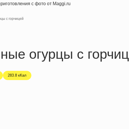
цы с горчицей
ные огурцы с горчи
283.8 кКал