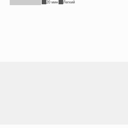
минд
20 мин
Легкий