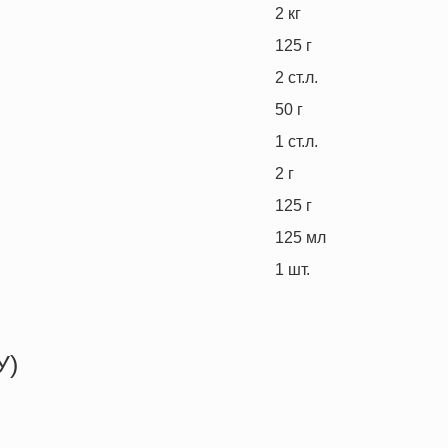
2
кг
125
г
2
ст.л.
50
г
1
ст.л.
2
г
125
г
125
мл
1
шт.
У)
283.8 кКал
17.1 г