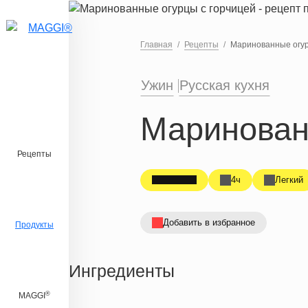
Перейти к основному содержанию
Главная
Рецепты
Маринованные огур
Ужин
Русская кухня
Маринован
Рецепты
4ч
Легкий
Добавить в избранное
Продукты
Ингредиенты
®
MAGGI