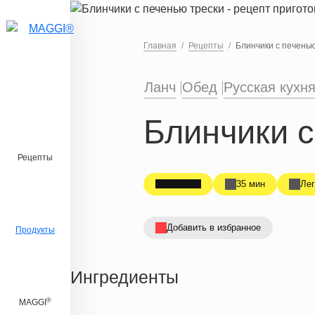
Перейти к основному содержанию
Главная
Рецепты
Блинчики с печенью
Ланч
Обед
Русская кухн
Блинчики с
Рецепты
35 мин
Лег
Добавить в избранное
Продукты
Ингредиенты
®
MAGGI