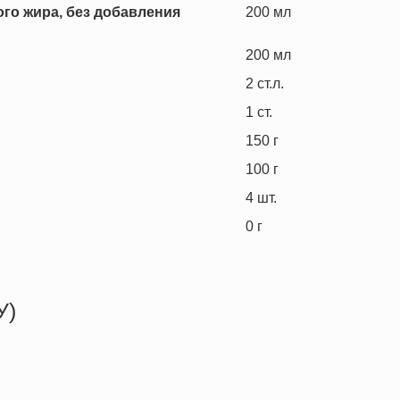
го жира, без добавления
200
мл
200
мл
2
ст.л.
1
ст.
150
г
100
г
4
шт.
0
г
У)
531.6 кКал
31.4 г
23.1 г