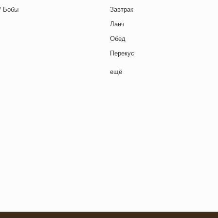
/ Бобы
Завтрак
Ланч
Обед
Перекус
Полдник
ещё
Семейная кухня
Снеки
я основа
Ужин