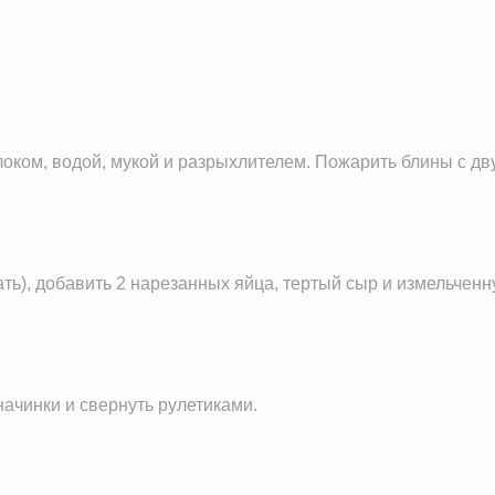
41.2 г
177.4 г
287.3 мг
3.1 мг
локом, водой, мукой и разрыхлителем. Пожарить блины с дву
0.1 мг
ать), добавить 2 нарезанных яйца, тертый сыр и измельченн
ачинки и свернуть рулетиками.