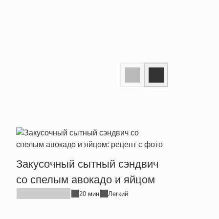
Закусочный сытный сэндвич
Пост
со спелым авокадо и яйцом
минд
20 мин
Легкий