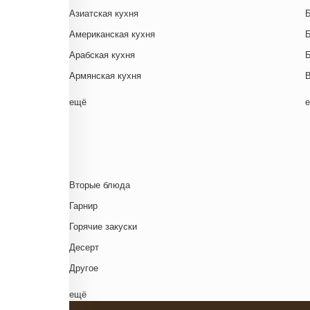
Азиатская кухня
Американская кухня
Арабская кухня
Армянская кухня
Белорусская
ещё
Ближневосточная
Г
Болгарская кухня
Британская кухня
Венгерская кухня
Д
Вторые блюда
Греческая кухня
Гарнир
Грузинская кухня
Д
Горячие закуски
Еврейская кухня
Д
Десерт
Европейская кухня
Д
Другое
Индийская кухня
Комплексный обед
ещё
Испанская кухня
Напиток