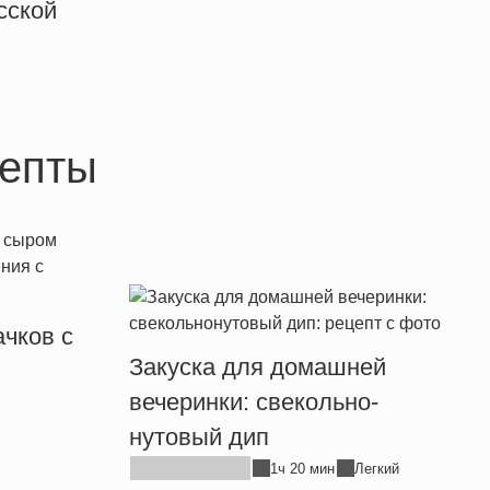
сской
епты
чков с
Закуска для домашней
вечеринки: свекольно-
нутовый дип
1ч 20 мин
Легкий