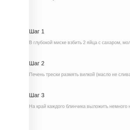
Углеводы
Вода
Кальций
Шаг 1
Железо
В глубокой миске взбить 2 яйца с сахаром, мо
Витамин С
Информация для одной порции
Шаг 2
Печень трески размять вилкой (масло не слив
Шаг 3
На край каждого блинчика выложить немного н