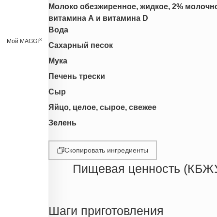
Молоко обезжиренное, жидкое, 2% молочно
витамина А и витамина D
Вода
®
Мой MAGGI
Сахарный песок
Мука
Печень трески
Сыр
Яйцо, целое, сырое, свежее
Зелень
Скопировать ингредиенты
Пищевая ценность (КБЖ
Энергетическая ценность
Жиры
Шаги приготовления
Белки