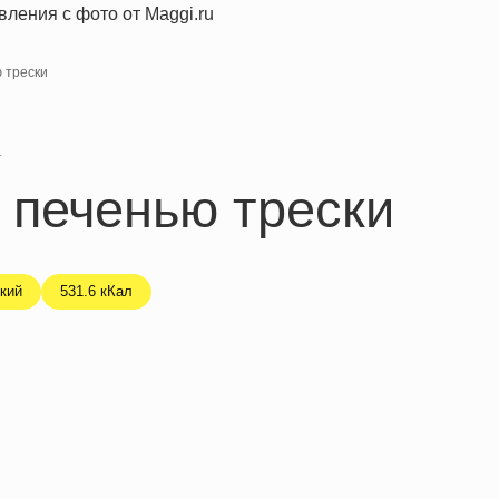
 трески
я
 печенью трески
кий
531.6 кКал