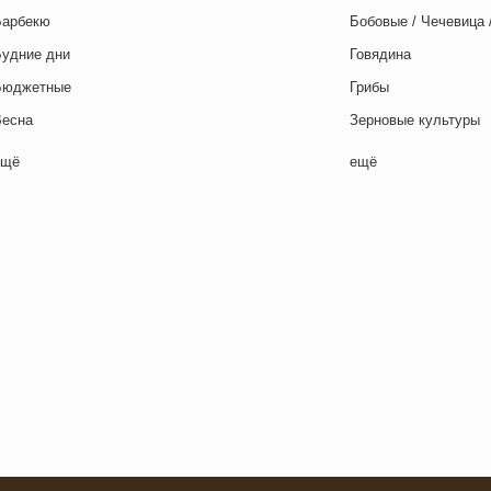
Барбекю
Бобовые / Чечевица 
Будние дни
Говядина
Бюджетные
Грибы
Весна
Зерновые культуры
Выходные дни
Картофель
ещё
ещё
отовим с детьми
Курица
День игры
Макароны / Лапша
День матери
Молочная / Кремова
ень отца
Морепродукты
День Рождения
Овощи
ень святого Валентина
Постные блюда
етская вечеринка
Птица
етский ланч-бокс
Рис
Для двоих
Рыба
Закуски
Свинина