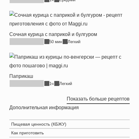
В удобном пакете для запекания можно
масло
приготовить сбалансированное блюдо с гарниром
Продукт может содержать молоко, сельдерей.
из свежих овощей или круп за 50 минут.
Сочная курица с паприкой и булгуром
• Экономит до 50 минут*
50 мин
Легкий
• Полезное сбалансированное блюдо с овощным
гарниром и соусом
* По сравнению с обычным запеканием в духовке:
используя решения от МАГГИ®, не нужно следить
Паприкаш
1ч
Легкий
за блюдом в течение времени его приготовления.
Показать больше рецептов
Дополнительная информация
Пищевая ценность (КБЖУ)
Как приготовить