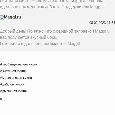
нейтрализовать кислоту! А заправка Maggi для борща
от внутренних стенок) в режиме "верхний и нижний
идеально подходит как добавка Поддерживаю Maggi!!!
нагрев".
Не для использования в мини-печах. При
Maggi.ru
08.02.2023 17:54
запекании целых окорочков время готовки может
составить 60 минут.
Добрый день! Приятно, что с овощной заправкой Maggi у
вас получается вкусный борщ.
Готовьте и в дальнейшем вместе с Maggi!
Азербайджанская кухня
Азиатская кухня
Американская кухня
Арабская кухня
Армянская кухня
Белорусская
ещё
Ближневосточная
Болгарская кухня