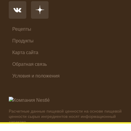
Первые блюда
Салат
Суп
Холодные закуски
Рецепты
Продукты
Карта сайта
Обратная связь
Условия и положения
Расчетные данные пищевой ценности на основе пищевой
ценности сырых ингредиентов носят информационный
характер.
Реальные цифры могут отличаться в зависимости от