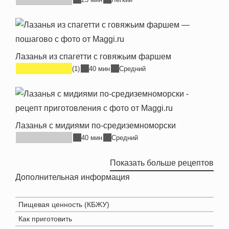
• Быстро за 20 минут
Продукт может содержать молоко.
• Ароматный томатный соус
• Ресторанное блюдо у вас дома*
Лазанья из спагетти с говяжьим фаршем
(1)
40 мин
Средний
Лазанья с мидиями по-средиземноморски
40 мин
Средний
Показать больше рецептов
Дополнительная информация
Пищевая ценность (КБЖУ)
Как приготовить