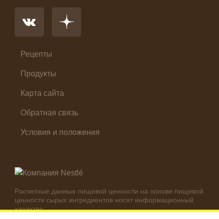
Основное блюдо
Первые блюда
Салат
Суп
Холодные закуски
Рецепты
Продукты
Карта сайта
Обратная связь
Условия и положения
Расчетные данные пищевой ценности на основе пищевой
ценности сырых ингредиентов носят информационный
характер.
Реальные цифры могут отличаться в зависимости от