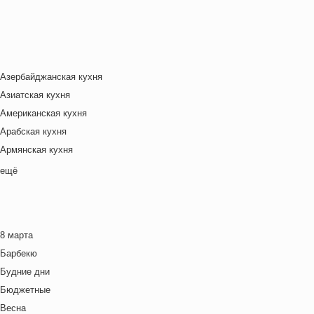
Азербайджанская кухня
Азиатская кухня
Американская кухня
Арабская кухня
Армянская кухня
Белорусская
ещё
Ближневосточная
Болгарская кухня
Британская кухня
8 марта
Венгерская кухня
Барбекю
Греческая кухня
Будние дни
Грузинская кухня
Бюджетные
Еврейская кухня
Весна
Европейская кухня