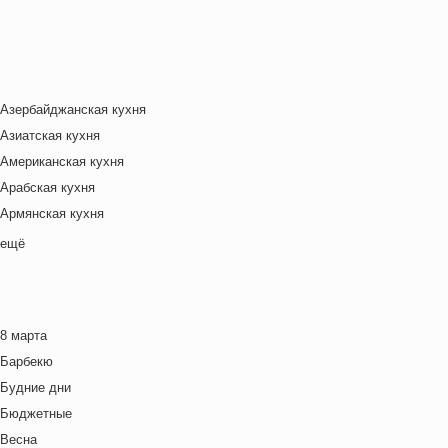
Азербайджанская кухня
Азиатская кухня
Американская кухня
Арабская кухня
Армянская кухня
Белорусская
ещё
Ближневосточная
Болгарская кухня
Британская кухня
8 марта
Венгерская кухня
Барбекю
Греческая кухня
Будние дни
Грузинская кухня
Бюджетные
Еврейская кухня
Весна
Европейская кухня